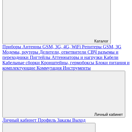
Каталог
Приборы
Антенны GSM, 3G, 4G, WiFi
Репитеры GSM, 3G
Модемы, роутеры
Делители, ответвители
СВЧ разъемы и
переходники
Пигтейлы
Аттенюаторы и нагрузки
Кабели
Кабельные сборки
Кронштейны, гермобоксы
Блоки питания и
комплектующие
Коммутация
Инструменты
Личный кабинет
Личный кабинет
Профиль
Заказы
Выход