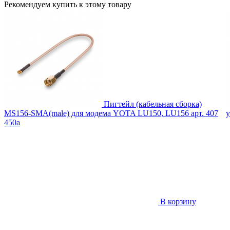
Рекомендуем купить к этому товару
Пигтейл (кабельная сборка)
MS156-SMA(male) для модема YOTA LU150, LU156
арт. 407
у
450
a
В корзину