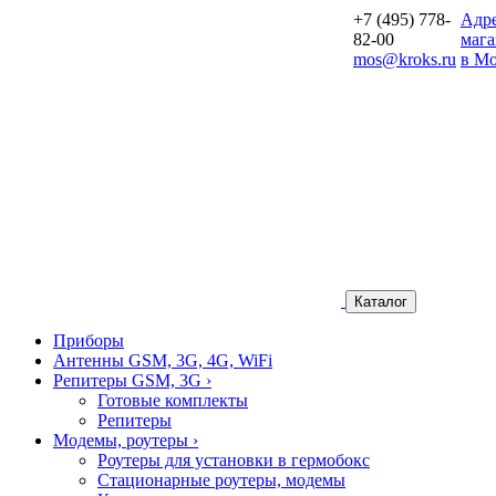
+7 (495) 778-
Aдр
82-00
мага
mos@kroks.ru
в Мо
Каталог
Приборы
Антенны GSM, 3G, 4G, WiFi
Репитеры GSM, 3G
›
Готовые комплекты
Репитеры
Модемы, роутеры
›
Роутеры для установки в гермобокс
Стационарные роутеры, модемы