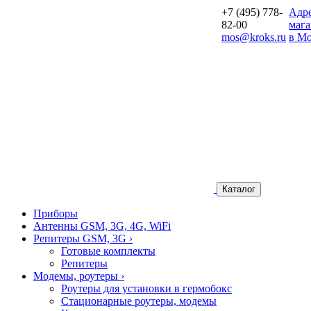
+7 (495) 778-
Aдр
82-00
мага
mos@kroks.ru
в Мо
Каталог
Приборы
Антенны GSM, 3G, 4G, WiFi
Репитеры GSM, 3G
›
Готовые комплекты
Репитеры
Модемы, роутеры
›
Роутеры для установки в гермобокс
Стационарные роутеры, модемы