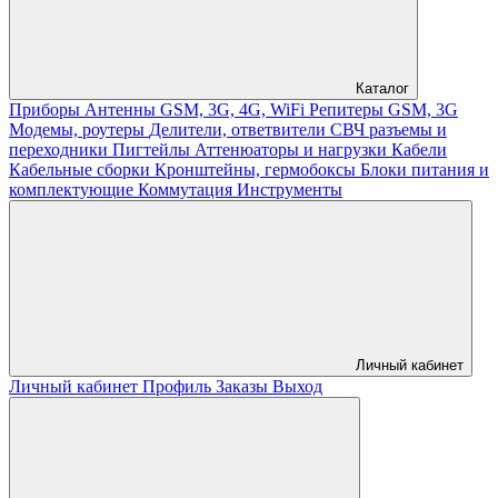
Каталог
Приборы
Антенны GSM, 3G, 4G, WiFi
Репитеры GSM, 3G
Модемы, роутеры
Делители, ответвители
СВЧ разъемы и
переходники
Пигтейлы
Аттенюаторы и нагрузки
Кабели
Кабельные сборки
Кронштейны, гермобоксы
Блоки питания и
комплектующие
Коммутация
Инструменты
Личный кабинет
Личный кабинет
Профиль
Заказы
Выход