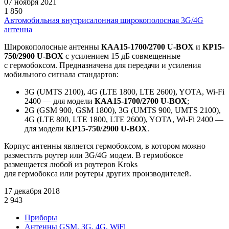
07 ноября 2021
1 850
Автомобильная внутрисалонная широкополосная 3G/4G
антенна
Широкополосные антенны
КАА15-1700/2700 U-BOX
и
КР15-
750/2900 U-BOX
с усилением 15 дБ совмещенные
с гермобоксом. Предназначена для передачи и усиления
мобильного сигнала стандартов:
3G
(UMTS
2100), 4G
(LTE
1800, LTE 2600), YOTA, Wi-Fi
2400 — для модели
КАА15-1700/2700 U-BOX
;
2G
(GSM
900, GSM 1800), 3G
(UMTS
900, UMTS 2100),
4G
(LTE
800, LTE 1800, LTE 2600), YOTA, Wi-Fi 2400 —
для модели
КР15-750/2900 U-BOX
.
Корпус антенны является гермобоксом, в котором можно
разместить роутер или 3G/4G модем. В гермобоксе
размещается любой из роутеров Kroks
для гермобокса или роутеры других производителей.
17 декабря 2018
2 943
Приборы
Антенны GSM, 3G, 4G, WiFi