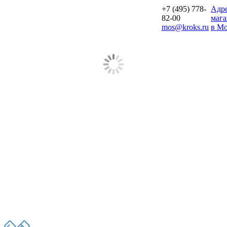
+7 (495) 778-
Aдр
82-00
мага
mos@kroks.ru
в Мо