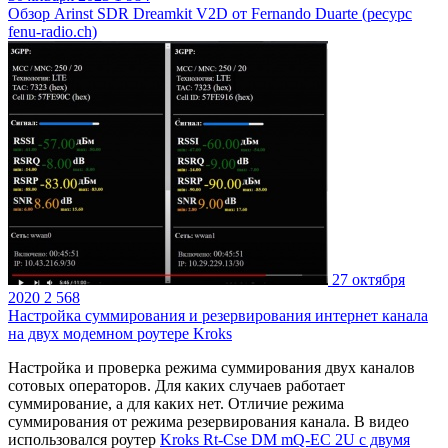
Обзор Arinst SDR Dreamkit V2D от Fernando Duarte (ресурс
fenu-radio.ch)
27 октября
2020
2 568
Настройка суммирования и резервирования интернет канала
на двух модемном роутере Kroks
Настройка и проверка режима суммирования двух каналов
сотовых операторов. Для каких случаев работает
суммирование, а для каких нет. Отличие режима
суммирования от режима резервирования канала.
В видео
использовался роутер
Kroks Rt-Cse DM mQ-EC 2U с двумя