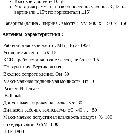
Высокое усиление 16 дБ
Узкая диаграмма направленности по уровню -3 дБ:
по
вертикали
±15º; по горизонтали ±15º
Габариты (длина , ширина , высота ), мм
930 x 150 x 150
Антенны- характеристики :
Рабочий диапазон частот, МГц
1650-1950
Усиление антенны, дБ
16
КСВ в рабочем диапазоне частот, не более
1.5
Поляризация
Вертикальная
Входное сопротивление, Ом
50
Максимальная подводимая мощность, Вт
10
Разъём
N- female
F- female
Допустимая ветровая нагрузка, м/с
30
Диапазон рабочих температур, оС
-40 … +50
Максимально допустимая влажность воздуха, %
100
Стандарт связи
GSM 1800
LTE 1800