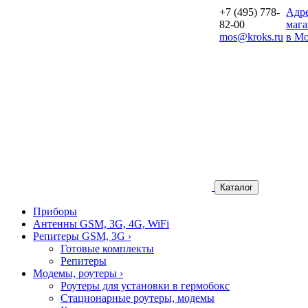
+7 (495) 778-
Aдр
82-00
мага
mos@kroks.ru
в Мо
Каталог
Приборы
Антенны GSM, 3G, 4G, WiFi
Репитеры GSM, 3G
›
Готовые комплекты
Репитеры
Модемы, роутеры
›
Роутеры для установки в гермобокс
Стационарные роутеры, модемы