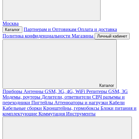
Москва
Партнерам и Оптовикам
Оплата и доставка
Каталог
Политика конфиденциальности
Магазины
Личный кабинет
Каталог
Приборы
Антенны GSM, 3G, 4G, WiFi
Репитеры GSM, 3G
Модемы, роутеры
Делители, ответвители
СВЧ разъемы и
переходники
Пигтейлы
Аттенюаторы и нагрузки
Кабели
Кабельные сборки
Кронштейны, гермобоксы
Блоки питания и
комплектующие
Коммутация
Инструменты