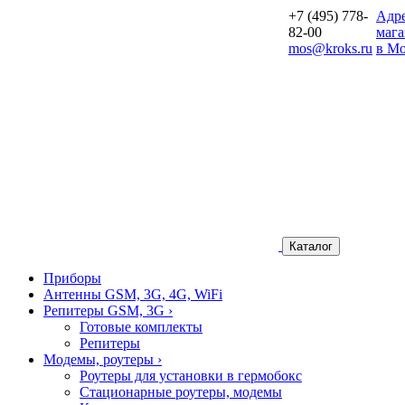
+7 (495) 778-
Aдр
82-00
мага
mos@kroks.ru
в Мо
Каталог
Приборы
Антенны GSM, 3G, 4G, WiFi
Репитеры GSM, 3G
›
Готовые комплекты
Репитеры
Модемы, роутеры
›
Роутеры для установки в гермобокс
Стационарные роутеры, модемы