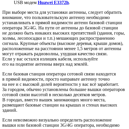
USB модем
Huawei E3372h
.
При выборе места для установки антенны, следует обратить
внимание, что пользовательскую антенну необходимо
устанавливать в прямой видимости антенн базовой станции
оператора 3G/4G. На пути от антенны до базовой станции
не должно быть никаких высоких препятствий (здания, горы,
холмы, лесопосадки и т.п.) мешающих распространению
сигнала. Крупные объекты (высокие деревья, крыши домов),
расположенные на расстоянии менее 1,5 метров от антенны
могут отражать радиоволны, ухудшая качество связи.
Если у вас остался излишек кабеля, используйте
его на поднятие антенны вверх над землёй.
Если базовая станция оператора сотовой связи находится
в прямой видимости, просто направьте антенну точно
на нее и с высокой долей вероятности у вас всё заработает.
За городом, обычно установлены большие вышки операторов
сотовой связи высотой в несколько десятков метров.
В городах, вместо вышек занимающих много места,
размещают базовые станции на крышах и стенах высоких
зданий.
Если невозможно визуально определить расположение
вышки или базовой станции 3G/4G оператора, необходимо