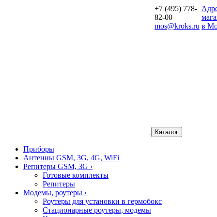
+7 (495) 778-
Aдр
82-00
мага
mos@kroks.ru
в Мо
Каталог
Приборы
Антенны GSM, 3G, 4G, WiFi
Репитеры GSM, 3G
›
Готовые комплекты
Репитеры
Модемы, роутеры
›
Роутеры для установки в гермобокс
Стационарные роутеры, модемы