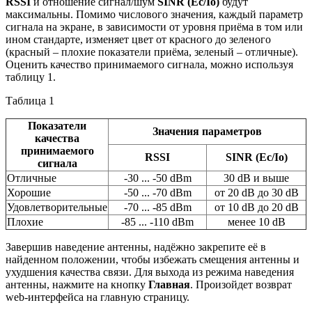
RSSI
и отношение сигнал/шум
SINR
(
Ec
/
Io
)
будут
максимальны. Помимо числового значения, каждый параметр
сигнала на экране, в зависимости от уровня приёма в том или
ином стандарте, изменяет цвет от красного до зеленого
(красный – плохие показатели приёма, зеленый – отличные).
Оценить качество принимаемого сигнала, можно используя
таблицу 1.
Таблица 1
Показатели
Значения параметров
качества
принимаемого
RSSI
SINR (Ec/Io)
сигнала
Отличные
-30 ... -50 dBm
30 dB и выше
Хорошие
-50 ... -70 dBm
от 20 dB до 30 dB
Удовлетворительные
-70 ... -85 dBm
от 10 dB до 20 dB
Плохие
-85 ... -110 dBm
менее 10 dB
Завершив наведение антенны, надёжно закрепите её в
найденном положении, чтобы избежать смещения антенны и
ухудшения качества связи. Для выхода из режима наведения
антенны, нажмите на кнопку
Главная
. Произойдет возврат
web-интерфейса на главную страницу.