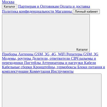
Москва
Партнерам и Оптовикам
Оплата и доставка
Каталог
Политика конфиденциальности
Магазины
Личный кабинет
Каталог
Приборы
Антенны GSM, 3G, 4G, WiFi
Репитеры GSM, 3G
Модемы, роутеры
Делители, ответвители
СВЧ разъемы и
переходники
Пигтейлы
Аттенюаторы и нагрузки
Кабели
Кабельные сборки
Кронштейны, гермобоксы
Блоки питания и
комплектующие
Коммутация
Инструменты