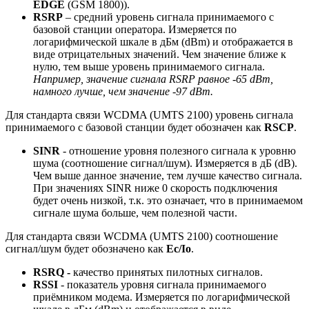
EDGE
(GSM 1800)).
RSRP
– средний уровень сигнала принимаемого с
базовой станции оператора. Измеряется по
логарифмической шкале в дБм (dBm) и отображается в
виде отрицательных значений. Чем значение ближе к
нулю, тем выше уровень принимаемого сигнала.
Например, значение сигнала
RSRP
равное -65
dBm
,
намного лучше, чем значение -97
dBm
.
Для стандарта связи WCDMA (UMTS 2100) уровень сигнала
принимаемого с базовой станции будет обозначен как
RSCP
.
SINR
- отношение уровня полезного сигнала к уровню
шума (соотношение сигнал/шум). Измеряется в дБ (dB).
Чем выше данное значение, тем лучше качество сигнала.
При значениях SINR ниже 0 скорость подключения
будет очень низкой, т.к. это означает, что в принимаемом
сигнале шума больше, чем полезной части.
Для стандарта связи WCDMA (UMTS 2100) соотношение
сигнал/шум будет обозначено как
Ec
/
Io
.
RSRQ
-
качество принятых пилотных сигналов.
RSSI
- показатель уровня сигнала принимаемого
приёмником модема. Измеряется по логарифмической