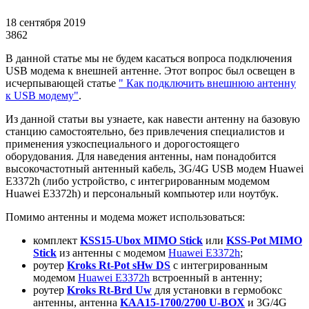
18 сентября 2019
3862
В данной статье мы не будем касаться вопроса подключения
USB модема к внешней антенне. Этот вопрос был освещен в
исчерпывающей статье
" Как подключить внешнюю антенну
к USB модему"
.
Из данной статьи вы узнаете, как навести антенну на базовую
станцию самостоятельно, без привлечения специалистов и
применения узкоспециального и дорогостоящего
оборудования. Для наведения антенны, нам понадобится
высокочастотный антенный кабель, 3G/4G USB модем Huawei
E3372h (либо устройство, с интегрированным модемом
Huawei E3372h) и персональный компьютер или ноутбук.
Помимо антенны и модема может использоваться:
комплект
KSS15-Ubox MIMO Stick
или
KSS-Pot MIMO
Stick
из антенны с модемом
Huawei E3372h
;
роутер
Kroks Rt-Pot sHw DS
с интегрированным
модемом
Huawei E3372h
встроенный в антенну;
роутер
Kroks Rt-Brd Uw
для установки в гермобокс
антенны, антенна
KAA15-1700/2700 U-BOX
и 3G/4G