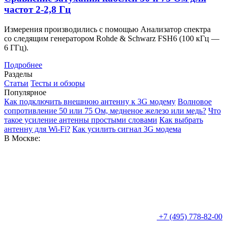
частот 2-2,8 Гц
Измерения производились с помощью Анализатор спектра
со следящим генератором Rohde & Schwarz FSH6 (100 кГц —
6 ГГц).
Подробнее
Разделы
Статьи
Тесты и обзоры
Популярное
Как подключить внешнюю антенну к 3G модему
Волновое
сопротивление 50 или 75 Ом, медненое железо или медь?
Что
такое усиление антенны простыми словами
Как выбрать
антенну для Wi-Fi?
Как усилить сигнал 3G модема
В Москве:
+7 (495) 778-82-00