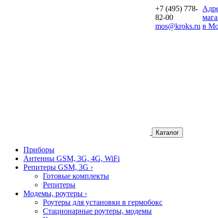
+7 (495) 778-
Aдр
82-00
мага
mos@kroks.ru
в Мо
Каталог
Приборы
Антенны GSM, 3G, 4G, WiFi
Репитеры GSM, 3G
›
Готовые комплекты
Репитеры
Модемы, роутеры
›
Роутеры для установки в гермобокс
Стационарные роутеры, модемы