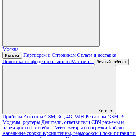
Москва
Партнерам и Оптовикам
Оплата и доставка
Каталог
Политика конфиденциальности
Магазины
Личный кабинет
Каталог
Приборы
Антенны GSM, 3G, 4G, WiFi
Репитеры GSM, 3G
Модемы, роутеры
Делители, ответвители
СВЧ разъемы и
переходники
Пигтейлы
Аттенюаторы и нагрузки
Кабели
Кабельные сборки
Кронштейны, гермобоксы
Блоки питания и