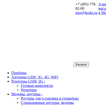
+7 (495) 778-
Aдр
82-00
мага
mos@kroks.ru
в Мо
Каталог
Приборы
Антенны GSM, 3G, 4G, WiFi
Репитеры GSM, 3G
›
Готовые комплекты
Репитеры
Модемы, роутеры
›
Роутеры для установки в гермобокс
Стационарные роутеры, модемы