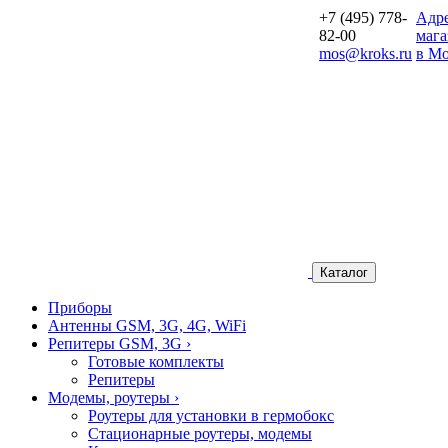
+7 (495) 778-
Aдр
82-00
мага
mos@kroks.ru
в Мо
Каталог
Приборы
Антенны GSM, 3G, 4G, WiFi
Репитеры GSM, 3G
›
Готовые комплекты
Репитеры
Модемы, роутеры
›
Роутеры для установки в гермобокс
Стационарные роутеры, модемы