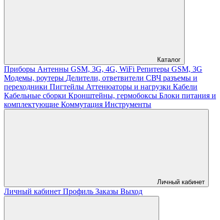
Каталог
Приборы
Антенны GSM, 3G, 4G, WiFi
Репитеры GSM, 3G
Модемы, роутеры
Делители, ответвители
СВЧ разъемы и
переходники
Пигтейлы
Аттенюаторы и нагрузки
Кабели
Кабельные сборки
Кронштейны, гермобоксы
Блоки питания и
комплектующие
Коммутация
Инструменты
Личный кабинет
Личный кабинет
Профиль
Заказы
Выход