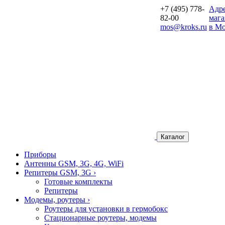
+7 (495) 778-
Aдр
82-00
мага
mos@kroks.ru
в Мо
Каталог
Приборы
Антенны GSM, 3G, 4G, WiFi
Репитеры GSM, 3G
›
Готовые комплекты
Репитеры
Модемы, роутеры
›
Роутеры для установки в гермобокс
Стационарные роутеры, модемы