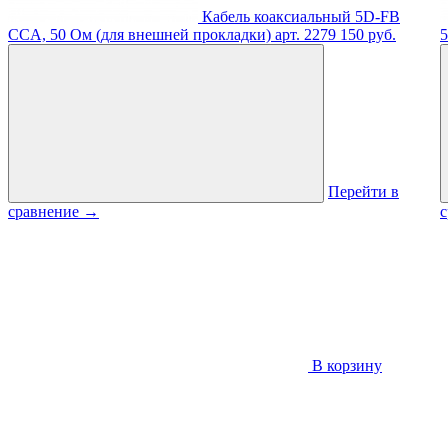
Кабель коаксиальный 5D-FB
CCA, 50 Ом (для внешней прокладки)
арт. 2279
150 руб.
5
Перейти в
сравнение
→
В корзину