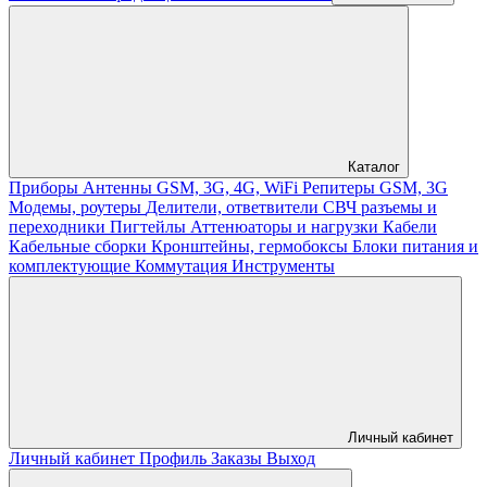
Каталог
Приборы
Антенны GSM, 3G, 4G, WiFi
Репитеры GSM, 3G
Модемы, роутеры
Делители, ответвители
СВЧ разъемы и
переходники
Пигтейлы
Аттенюаторы и нагрузки
Кабели
Кабельные сборки
Кронштейны, гермобоксы
Блоки питания и
комплектующие
Коммутация
Инструменты
Личный кабинет
Личный кабинет
Профиль
Заказы
Выход