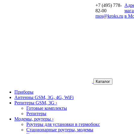
+7 (495) 778-
Aдр
82-00
мага
mos@kroks.ru
в Мо
Каталог
Приборы
Антенны GSM, 3G, 4G, WiFi
Репитеры GSM, 3G
›
Готовые комплекты
Репитеры
Модемы, роутеры
›
Роутеры для установки в гермобокс
Стационарные роутеры, модемы