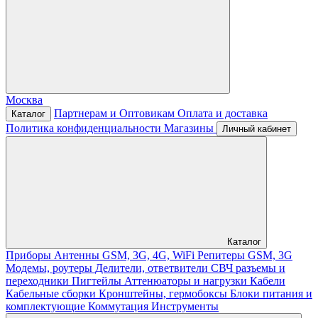
Москва
Партнерам и Оптовикам
Оплата и доставка
Каталог
Политика конфиденциальности
Магазины
Личный кабинет
Каталог
Приборы
Антенны GSM, 3G, 4G, WiFi
Репитеры GSM, 3G
Модемы, роутеры
Делители, ответвители
СВЧ разъемы и
переходники
Пигтейлы
Аттенюаторы и нагрузки
Кабели
Кабельные сборки
Кронштейны, гермобоксы
Блоки питания и
комплектующие
Коммутация
Инструменты