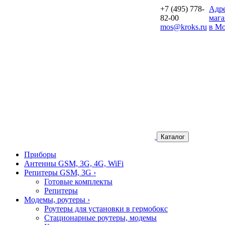
+7 (495) 778-
Aдр
82-00
мага
mos@kroks.ru
в Мо
Каталог
Приборы
Антенны GSM, 3G, 4G, WiFi
Репитеры GSM, 3G
›
Готовые комплекты
Репитеры
Модемы, роутеры
›
Роутеры для установки в гермобокс
Стационарные роутеры, модемы