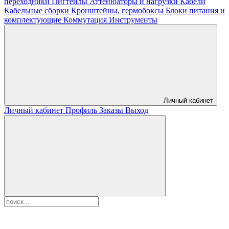
переходники
Пигтейлы
Аттенюаторы и нагрузки
Кабели
Кабельные сборки
Кронштейны, гермобоксы
Блоки питания и
комплектующие
Коммутация
Инструменты
Личный кабинет
Личный кабинет
Профиль
Заказы
Выход