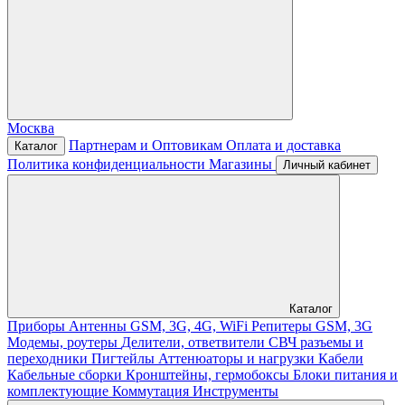
Москва
Партнерам и Оптовикам
Оплата и доставка
Каталог
Политика конфиденциальности
Магазины
Личный кабинет
Каталог
Приборы
Антенны GSM, 3G, 4G, WiFi
Репитеры GSM, 3G
Модемы, роутеры
Делители, ответвители
СВЧ разъемы и
переходники
Пигтейлы
Аттенюаторы и нагрузки
Кабели
Кабельные сборки
Кронштейны, гермобоксы
Блоки питания и
комплектующие
Коммутация
Инструменты