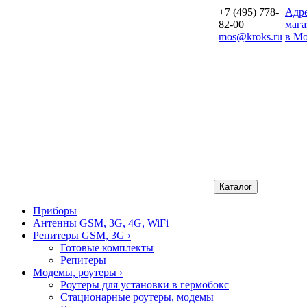
+7 (495) 778-
Aдр
82-00
мага
mos@kroks.ru
в Мо
Каталог
Приборы
Антенны GSM, 3G, 4G, WiFi
Репитеры GSM, 3G
›
Готовые комплекты
Репитеры
Модемы, роутеры
›
Роутеры для установки в гермобокс
Стационарные роутеры, модемы