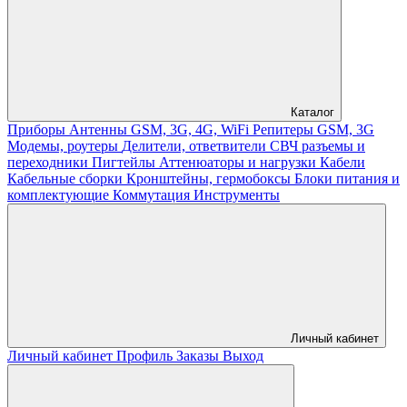
Каталог
Приборы
Антенны GSM, 3G, 4G, WiFi
Репитеры GSM, 3G
Модемы, роутеры
Делители, ответвители
СВЧ разъемы и
переходники
Пигтейлы
Аттенюаторы и нагрузки
Кабели
Кабельные сборки
Кронштейны, гермобоксы
Блоки питания и
комплектующие
Коммутация
Инструменты
Личный кабинет
Личный кабинет
Профиль
Заказы
Выход