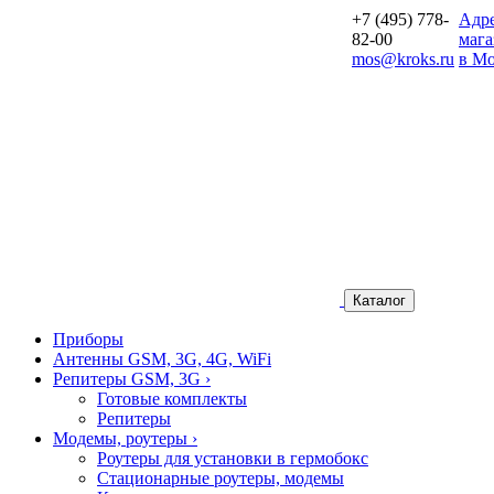
+7 (495) 778-
Aдр
82-00
мага
mos@kroks.ru
в Мо
Каталог
Приборы
Антенны GSM, 3G, 4G, WiFi
Репитеры GSM, 3G
›
Готовые комплекты
Репитеры
Модемы, роутеры
›
Роутеры для установки в гермобокс
Стационарные роутеры, модемы