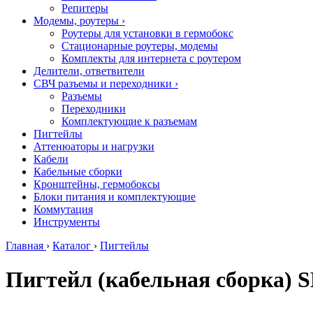
Репитеры
Модемы, роутеры
›
Роутеры для установки в гермобокс
Стационарные роутеры, модемы
Комплекты для интернета с роутером
Делители, ответвители
СВЧ разъемы и переходники
›
Разъемы
Переходники
Комплектующие к разъемам
Пигтейлы
Аттенюаторы и нагрузки
Кабели
Кабельные сборки
Кронштейны, гермобоксы
Блоки питания и комплектующие
Коммутация
Инструменты
Главная
›
Каталог
›
Пигтейлы
Пигтейл (кабельная сборка) S