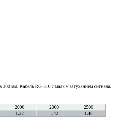
на 300 мм. Кабель RG-316 с малым затуханием сигнала.
2000
2300
2500
1,32
1,42
1,48