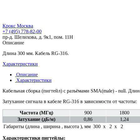
Крокс Москва
+7 (495) 778-82-00
пр-д. Шелихова, д. 9к1, пом. 11Н
Описание
Длина 300 мм. Кабель RG-316.
Характеристики
Описание
Характеристики
Кабельная сборка (пигтейл) с разъёмами SMA(male) - null. Дли
Затухание сигнала в кабеле RG-316 в зависимости от частоты:
Частота (МГц)
900
1800
Затухание (дБ/м)
0,86
1,24
Габариты (длина , ширина , высота ), мм
300 x 2 x 2
Характеристики пигтейлы: