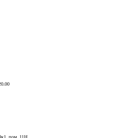
20.00
9к1, пом. 11Н