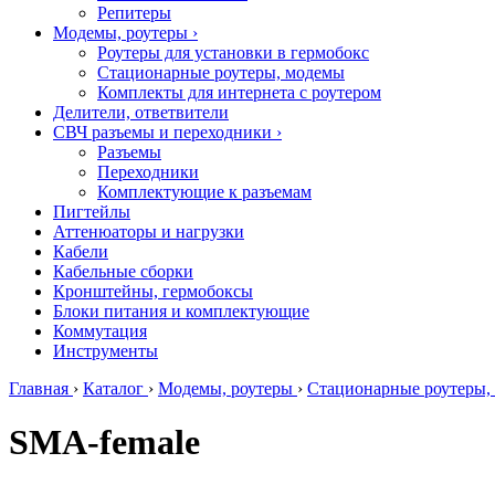
Репитеры
Модемы, роутеры
›
Роутеры для установки в гермобокс
Стационарные роутеры, модемы
Комплекты для интернета с роутером
Делители, ответвители
СВЧ разъемы и переходники
›
Разъемы
Переходники
Комплектующие к разъемам
Пигтейлы
Аттенюаторы и нагрузки
Кабели
Кабельные сборки
Кронштейны, гермобоксы
Блоки питания и комплектующие
Коммутация
Инструменты
Главная
›
Каталог
›
Модемы, роутеры
›
Стационарные роутеры,
SMA-female