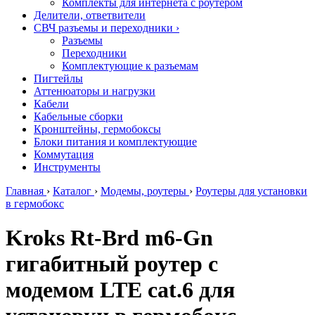
Комплекты для интернета с роутером
Делители, ответвители
СВЧ разъемы и переходники
›
Разъемы
Переходники
Комплектующие к разъемам
Пигтейлы
Аттенюаторы и нагрузки
Кабели
Кабельные сборки
Кронштейны, гермобоксы
Блоки питания и комплектующие
Коммутация
Инструменты
Главная
›
Каталог
›
Модемы, роутеры
›
Роутеры для установки
в гермобокс
Kroks Rt-Brd m6-Gn
гигабитный роутер с
модемом LTE cat.6 для