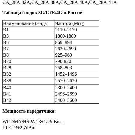
CA_28A-32A,CA_28A-38A,CA_28A-40A,CA_28A-41A
Таблица бэндов 3G/LTE/4G в России
Наименование бенда
Частота (Мгц)
B1
2110–2170
B3
1800-1880
B5
869–894
B7
2620-2690
B8
925–960
B20
790-820
B28
758–803
B32
1452–1496
B38
2570–2620
B40
2300–2400
B41
2496–2690
B42
3400–3600
Мощность передатчика:
WCDMA/HSPA 23+1/-3dBm，
LTE 23±2.7dBm