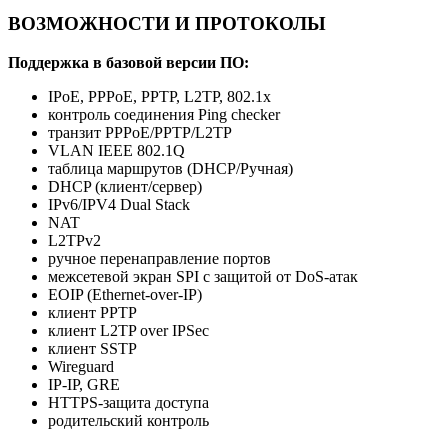
ВОЗМОЖНОСТИ И ПРОТОКОЛЫ
Поддержка в базовой версии ПО:
IPoE, PPPoE, PPTP, L2TP, 802.1x
контроль соединения Ping checker
транзит PPPoE/PPTP/L2TP
VLAN IEEE 802.1Q
таблица маршрутов (DHCP/Ручная)
DHCP (клиент/сервер)
IPv6/IPV4 Dual Stack
NAT
L2TPv2
ручное перенаправление портов
межсетевой экран SPI с защитой от DoS-атак
EOIP (Ethernet-over-IP)
клиент PPTP
клиент L2TP over IPSec
клиент SSTP
Wireguard
IP-IP, GRE
HTTPS-защита доступа
родительский контроль