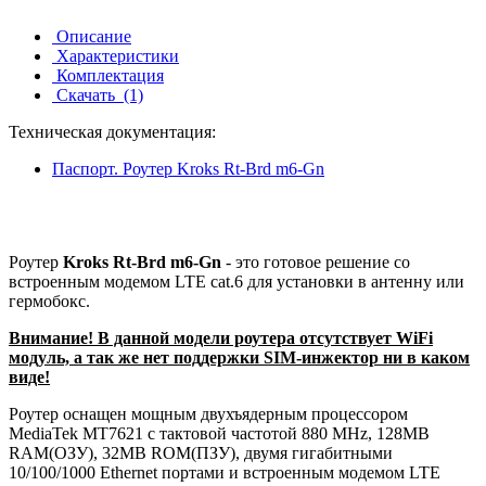
Описание
Характеристики
Комплектация
Скачать
(1)
Техническая документация:
Паспорт. Роутер Kroks Rt-Brd m6-Gn
Роутер
Kroks Rt-Brd m6-Gn
- это готовое решение со
встроенным модемом LTE cat.6 для установки в антенну или
гермобокс.
Внимание! В данной модели роутера отсутствует WiFi
модуль, а так же нет поддержки SIM-инжектор ни в каком
виде!
Роутер оснащен мощным двухъядерным процессором
MediaTek MT7621 с тактовой частотой 880 МHz, 128MB
RAM(ОЗУ), 32МВ ROM(ПЗУ), двумя гигабитными
10/100/1000 Ethernet портами и встроенным модемом LTE