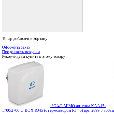
Товар добавлен в корзину
Оформить заказ
Продолжить покупки
Рекомендуем купить к этому товару
3G/4G MIMO антенна KAA15-
1700/2700 U-BOX RJ45 (с гермовводом RJ-45)
арт. 2099
5 300
a
д