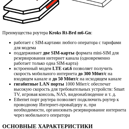
Преимущества роутера
Kroks Rt-Brd m6-Gn
:
работает с SIM-картами любого оператора с тарифами
для модема
поддерживает
две SIM-карты
формата mini-SIM для
резервирования интернет канала (одновременно
работает только одна SIM-карта)
встроенный модем
LTE cat.6
позволяет получить
скорость мобильного интернета
до 300 Мбит/c
на
входящем канале и
до 50 Мбит/c
на исходящем канале
гигабитные LAN порты
1000 Мбит/c обеспечат
высокую скорость для требовательных устройств:
Smart
TV, игровая консоль, NAS, видеонаблюдение и т. д.
Ethernet порт роутера позволяет подключить роутер к
проводному Интернет-провайдеру и, при
необходимости, организовать резервирование интернета
через мобильного оператора
ОСНОВНЫЕ ХАРАКТЕРИСТИКИ