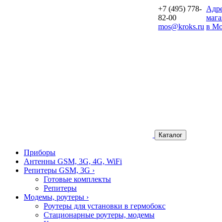
+7 (495) 778-
Aдр
82-00
мага
mos@kroks.ru
в Мо
Каталог
Приборы
Антенны GSM, 3G, 4G, WiFi
Репитеры GSM, 3G
›
Готовые комплекты
Репитеры
Модемы, роутеры
›
Роутеры для установки в гермобокс
Стационарные роутеры, модемы