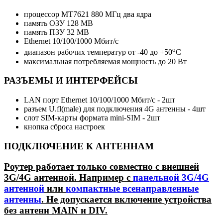
процессор MT7621 880 МГц два ядра
память ОЗУ 128 MB
память ПЗУ 32 MB
Ethernet 10/100/1000 Мбит/c
о
диапазон рабочих температур от -40 до +50
С
максимальная потребляемая мощность до 20 Вт
РАЗЪЕМЫ И ИНТЕРФЕЙСЫ
LAN порт Ethernet 10/100/1000 Мбит/с - 2шт
разъем U.fl(male) для подключения 4G антенны - 4шт
слот SIM-карты формата mini-SIM - 2шт
кнопка сброса настроек
ПОДКЛЮЧЕНИЕ К АНТЕННАМ
Роутер работает только совместно с внешней
3G/4G антенной. Например с
панельной 3G/4G
антенной
или
компактные всенаправленные
антенны
. Не допускается включение устройства
без антенн MAIN и DIV.