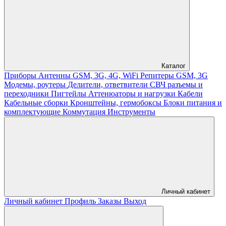
Каталог
Приборы
Антенны GSM, 3G, 4G, WiFi
Репитеры GSM, 3G
Модемы, роутеры
Делители, ответвители
СВЧ разъемы и
переходники
Пигтейлы
Аттенюаторы и нагрузки
Кабели
Кабельные сборки
Кронштейны, гермобоксы
Блоки питания и
комплектующие
Коммутация
Инструменты
Личный кабинет
Личный кабинет
Профиль
Заказы
Выход