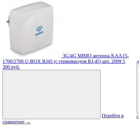
3G/4G MIMO антенна KAA15-
1700/2700 U-BOX RJ45 (с гермовводом RJ-45)
арт. 2099
5
д
300 руб.
Перейти в
сравнение
→