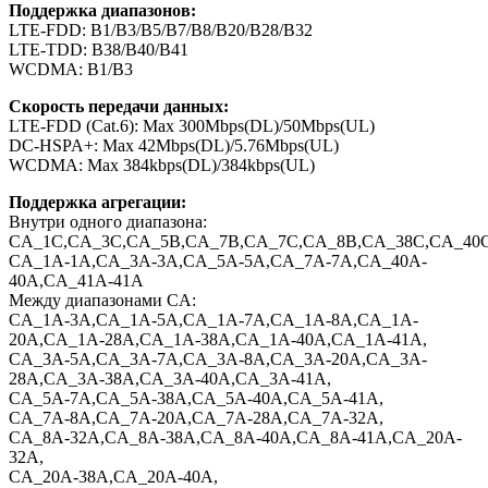
Поддержка диапазонов:
LTE-FDD: B1/B3/B5/B7/B8/B20/B28/B32
LTE-TDD: B38/B40/B41
WCDMA: B1/B3
Скорость передачи данных:
LTE-FDD (Cat.6): Max 300Mbps(DL)/50Mbps(UL)
DC-HSPA+: Max 42Mbps(DL)/5.76Mbps(UL)
WCDMA: Max 384kbps(DL)/384kbps(UL)
Поддержка агрегации:
Внутри одного диапазона:
CA_1C,CA_3C,CA_5B,CA_7B,CA_7C,CA_8B,CA_38C,CA_40
CA_1A-1A,CA_3A-3A,CA_5A-5A,CA_7A-7A,CA_40A-
40A,CA_41A-41A
Между диапазонами CA:
CA_1A-3A,CA_1A-5A,CA_1A-7A,CA_1A-8A,CA_1A-
20A,CA_1A-28A,CA_1A-38A,CA_1A-40A,CA_1A-41A,
CA_3A-5A,CA_3A-7A,CA_3A-8A,CA_3A-20A,CA_3A-
28A,CA_3A-38A,CA_3A-40A,CA_3A-41A,
CA_5A-7A,CA_5A-38A,CA_5A-40A,CA_5A-41A,
CA_7A-8A,CA_7A-20A,CA_7A-28A,CA_7A-32A,
CA_8A-32A,CA_8A-38A,CA_8A-40A,CA_8A-41A,CA_20A-
32A,
CA_20A-38A,CA_20A-40A,