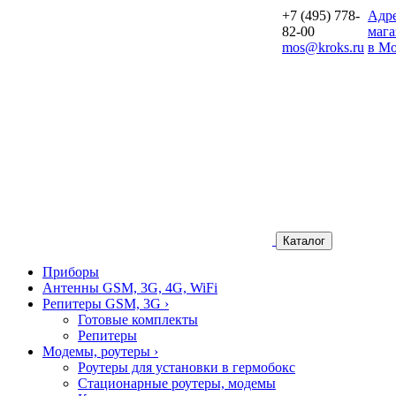
+7 (495) 778-
Aдр
82-00
мага
mos@kroks.ru
в Мо
Каталог
Приборы
Антенны GSM, 3G, 4G, WiFi
Репитеры GSM, 3G
›
Готовые комплекты
Репитеры
Модемы, роутеры
›
Роутеры для установки в гермобокс
Стационарные роутеры, модемы