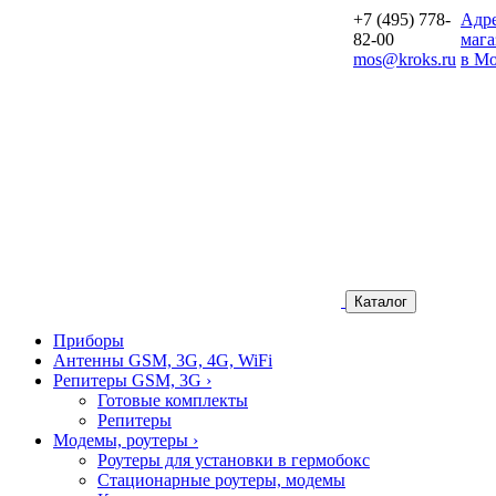
+7 (495) 778-
Aдр
82-00
мага
mos@kroks.ru
в Мо
Каталог
Приборы
Антенны GSM, 3G, 4G, WiFi
Репитеры GSM, 3G
›
Готовые комплекты
Репитеры
Модемы, роутеры
›
Роутеры для установки в гермобокс
Стационарные роутеры, модемы