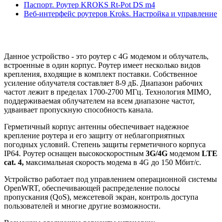
Паспорт. Роутер KROKS Rt-Pot DS m4
Веб-интерфейс роутеров Kroks. Настройка и управление
Данное устройство - это роутер с 4G модемом и облучатель,
встроенные в один корпус. Роутер имеет несколько видов
крепления, входящие в комплект поставки. Собственное
усиление облучателя составляет 8-9 дБ. Диапазон рабочих
частот лежит в пределах 1700-2700 МГц. Технология MIMO,
поддерживаемая облучателем на всем диапазоне частот,
удваивает пропускную способность канала.
Герметичный корпус антенны обеспечивает надежное
крепление роутера и его защиту от неблагоприятных
погодных условий. Степень защиты герметичного корпуса
IP64. Роутер оснащен высокоскоростным
3G/4G
модемом
LTE
cat. 4,
максимальная скорость модема в 4G до 150 Мбит/с.
Устройство работает под управлением операционной системы
OpenWRT, обеспечивающей распределение полосы
пропускания (QoS), межсетевой экран, контроль доступа
пользователей и многие другие возможности.