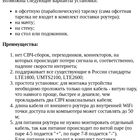
Возможны следующие варианты установки:
в офсетную (параболическую) тарелку (сама офсетная
тарелка не входит в комплект поставки роутера);
на мачту;
на стену;
на стол или подоконник.
Преимущества:
нет СВЧ-сборок, переходников, коннекторов, на
которых происходят потери сигнала и, соответственно,
падение скорости интернета;
поддерживает все существующие в России стандарты
LTE1800, UMTS2100, LTE2600;
простота установки: для монтажа устройства
необходимо проложить только один кабель - витую пару,
что намного проще, быстрее и дешевле, чем
прокладывать два СВЧ коаксиальных кабеля;
длина кабеля от внешнего роутера до внутренней WiFi
точки доступа или компьютера может составлять до 50
м;
для питания роутера не нужно монтировать отдельный
кабель, так как питание происходит по витой паре
(по
паре 4-5 подается "+", по паре 7-8 подается "-").
Блок
питания уже входит в комплект поставки