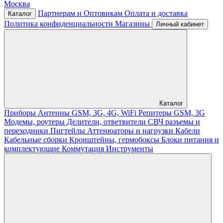
Москва
Партнерам и Оптовикам
Оплата и доставка
Каталог
Политика конфиденциальности
Магазины
Личный кабинет
Каталог
Приборы
Антенны GSM, 3G, 4G, WiFi
Репитеры GSM, 3G
Модемы, роутеры
Делители, ответвители
СВЧ разъемы и
переходники
Пигтейлы
Аттенюаторы и нагрузки
Кабели
Кабельные сборки
Кронштейны, гермобоксы
Блоки питания и
комплектующие
Коммутация
Инструменты