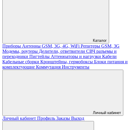
Каталог
Приборы
Антенны GSM, 3G, 4G, WiFi
Репитеры GSM, 3G
Модемы, роутеры
Делители, ответвители
СВЧ разъемы и
переходники
Пигтейлы
Аттенюаторы и нагрузки
Кабели
Кабельные сборки
Кронштейны, гермобоксы
Блоки питания и
комплектующие
Коммутация
Инструменты
Личный кабинет
Личный кабинет
Профиль
Заказы
Выход