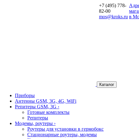
+7 (495) 778-
Aдр
82-00
мага
mos@kroks.ru
в Мо
Каталог
Приборы
Антенны GSM, 3G, 4G, WiFi
Репитеры GSM, 3G
›
Готовые комплекты
Репитеры
Модемы, роутеры
›
Роутеры для установки в гермобокс
Стационарные роутеры, модемы