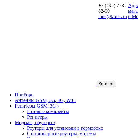
+7 (495) 778-
Aдр
82-00
мага
mos@kroks.ru
в Мо
Каталог
Приборы
Антенны GSM, 3G, 4G, WiFi
Репитеры GSM, 3G
›
Готовые комплекты
Репитеры
Модемы, роутеры
›
Роутеры для установки в гермобокс
Стационарные роутеры, модемы