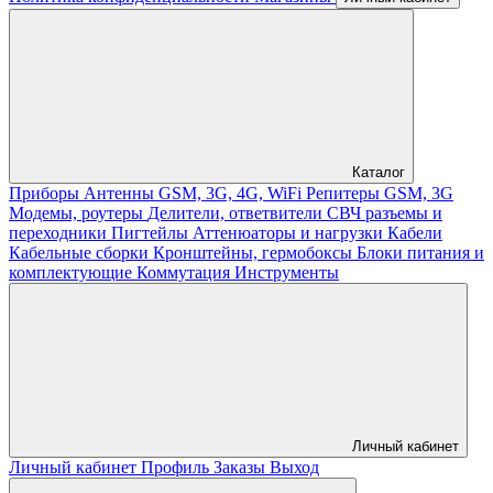
Каталог
Приборы
Антенны GSM, 3G, 4G, WiFi
Репитеры GSM, 3G
Модемы, роутеры
Делители, ответвители
СВЧ разъемы и
переходники
Пигтейлы
Аттенюаторы и нагрузки
Кабели
Кабельные сборки
Кронштейны, гермобоксы
Блоки питания и
комплектующие
Коммутация
Инструменты
Личный кабинет
Личный кабинет
Профиль
Заказы
Выход