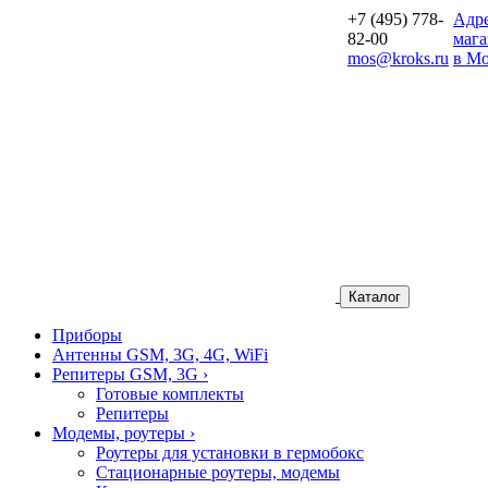
+7 (495) 778-
Aдр
82-00
мага
mos@kroks.ru
в Мо
Каталог
Приборы
Антенны GSM, 3G, 4G, WiFi
Репитеры GSM, 3G
›
Готовые комплекты
Репитеры
Модемы, роутеры
›
Роутеры для установки в гермобокс
Стационарные роутеры, модемы