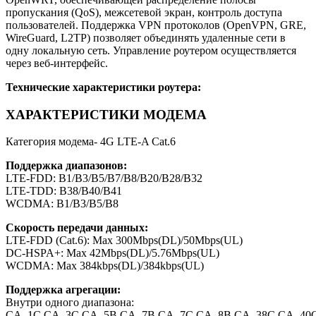
пропускания (QoS), межсетевой экран, контроль доступа
пользователей. Поддержка VPN протоколов (OpenVPN, GRE,
WireGuard, L2TP) позволяет объединять удаленные сети в
одну локальную сеть. Управление роутером осуществляется
через веб-интерфейс.
Технические характеристики роутера:
ХАРАКТЕРИСТИКИ МОДЕМА
Категория модема- 4G LTE-A Cat.6
Поддержка диапазонов:
LTE-FDD: B1/B3/B5/B7/B8/B20/B28/B32
LTE-TDD: B38/B40/B41
WCDMA: B1/B3/B5/B8
Скорость передачи данных:
LTE-FDD (Cat.6): Max 300Mbps(DL)/50Mbps(UL)
DC-HSPA+: Max 42Mbps(DL)/5.76Mbps(UL)
WCDMA: Max 384kbps(DL)/384kbps(UL)
Поддержка агрегации:
Внутри одного диапазона:
CA_1C,CA_3C,CA_5B,CA_7B,CA_7C,CA_8B,CA_38C,CA_40