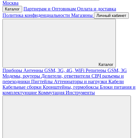
Москва
Партнерам и Оптовикам
Оплата и доставка
Каталог
Политика конфиденциальности
Магазины
Личный кабинет
Каталог
Приборы
Антенны GSM, 3G, 4G, WiFi
Репитеры GSM, 3G
Модемы, роутеры
Делители, ответвители
СВЧ разъемы и
переходники
Пигтейлы
Аттенюаторы и нагрузки
Кабели
Кабельные сборки
Кронштейны, гермобоксы
Блоки питания и
комплектующие
Коммутация
Инструменты