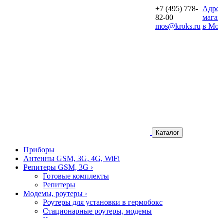
+7 (495) 778-
Aдр
82-00
мага
mos@kroks.ru
в Мо
Каталог
Приборы
Антенны GSM, 3G, 4G, WiFi
Репитеры GSM, 3G
›
Готовые комплекты
Репитеры
Модемы, роутеры
›
Роутеры для установки в гермобокс
Стационарные роутеры, модемы