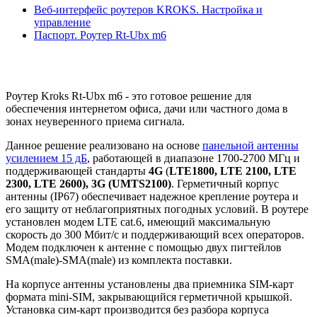
Веб-интерфейс роутеров KROKS. Настройка и
управление
Паспорт. Роутер Rt-Ubx m6
Роутер Kroks Rt-Ubx m6 -
это готовое решение для
обеспечения интернетом офиса, дачи или частного дома в
зонах неуверенного приема сигнала.
Данное решение реализовано на основе
панельной антенны
усилением 15 дБ
, работающей в диапазоне 1700-2700 МГц и
поддерживающей стандарты
4G
(
LTE1800, LTE 2100, LTE
2300, LTE 2600), 3G (UMTS2100)
. Герметичный корпус
антенны (IP67) обеспечивает надежное крепление роутера и
его защиту от неблагоприятных погодных условий. В роутере
установлен модем LTE cat.6, имеющий максимальную
скорость до 300 Мбит/c и поддерживающий всех операторов.
Модем подключен к антенне с помощью двух пигтейлов
SMA(male)-SMA(male) из комплекта поставки.
На корпусе антенны установлены два приемника SIM-карт
формата mini-SIM, закрывающийся герметичной крышкой.
Установка сим-карт производится без разбора корпуса