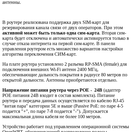
антенны.
В роутере реализована поддержка двух SIM-карт для
резервирования канала связи от двух операторов. При этом
активной может быть только одна сим-карта
. Вторая сим-
карта будет отключена и автоматически активируется только в
случае отказа интернета на первой сим-карте. В панели
управления роутером есть множество вариантов настройки
алгоритма переключения СИМ-карт.
На плате роутера установлено 2 разъема RP-SMA (female) для
подключения внешних Wi-Fi антенн 2400 МГц,
обеспечивающие дальность покрытия в радиусе 80 метров по
открытой дальности. Антенны приобретаются отдельно.
Напряжение питания роутера через POE - 24В
(адаптер
POE питания 24В входит в состав комплекта). Питание
роутера и передача данных осуществляется по кабелю RJ-45
"витая пара" категории 5E и выше (Passive PoE: по паре 4-5
подается "+", по паре 7-8 подается "-"). Допускается
максимальная длина кабеля не более 100 метров.
Устройство работает под управлением операционной системы
OpenWRT, обеспечивающей распределение полосы