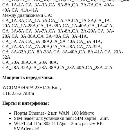
CA_1A-1A,CA_3A-3A,CA_5A-5A,CA_7A-7A,CA_40A-
40A,CA_41A-41A
Между диапазонами CA:
CA_1A-3A,CA_1A-5A,CA_1A-7A,CA_1A-8A,CA_1A-
20A,CA_1A-28A,CA_1A-38A,CA_1A-40A,CA_1A-41A,
CA_3A-5A,CA_3A-7A,CA_3A-8A,CA_3A-20A,CA_3A-
28A,CA_3A-38A,CA_3A-40A,CA_3A-41A,
CA_5A-7A,CA_5A-38A,CA_5A-40A,CA_5A-41A,
CA_7A-8A,CA_7A-20A,CA_7A-28A,CA_7A-32A,
CA_8A-32A,CA_8A-38A,CA_8A-40A,CA_8A-41A,CA_20A-
32A,
CA_20A-38A,CA_20A-40A,
CA_28A-32A,CA_28A-38A,CA_28A-40A,CA_28A-41A
Мощность передатчика:
WCDMA/HSPA 23+1/-3dBm，
LTE 23±2.7dBm
Порты и интерфейсы:
Порты Ethernet - 2 шт. WAN, 100 Мбит/с
SIM-reader для установки mini-SIM карты - 2шт.
WI-FI 2,4 ГГц: 802.11 b/g/n – 2шт., разъём RP-
SMA(female)