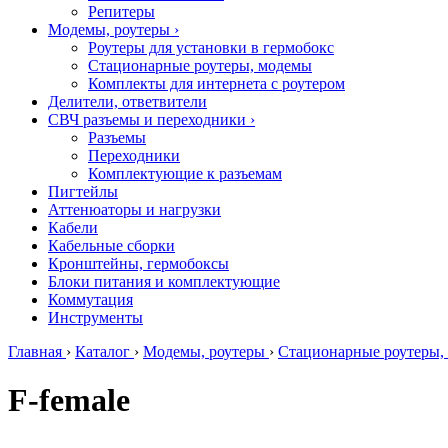
Репитеры
Модемы, роутеры
›
Роутеры для установки в гермобокс
Стационарные роутеры, модемы
Комплекты для интернета с роутером
Делители, ответвители
СВЧ разъемы и переходники
›
Разъемы
Переходники
Комплектующие к разъемам
Пигтейлы
Аттенюаторы и нагрузки
Кабели
Кабельные сборки
Кронштейны, гермобоксы
Блоки питания и комплектующие
Коммутация
Инструменты
Главная
›
Каталог
›
Модемы, роутеры
›
Стационарные роутеры,
F-female