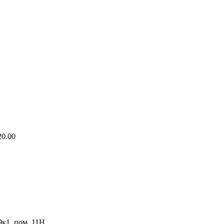
20.00
9к1, пом. 11Н