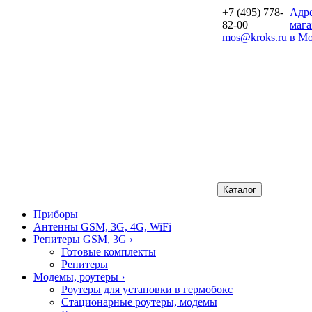
+7 (495) 778-
Aдр
82-00
мага
mos@kroks.ru
в Мо
Каталог
Приборы
Антенны GSM, 3G, 4G, WiFi
Репитеры GSM, 3G
›
Готовые комплекты
Репитеры
Модемы, роутеры
›
Роутеры для установки в гермобокс
Стационарные роутеры, модемы