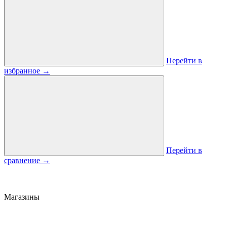
Перейти в
избранное
→
Перейти в
сравнение
→
Магазины