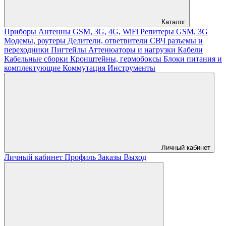
Каталог
Приборы
Антенны GSM, 3G, 4G, WiFi
Репитеры GSM, 3G
Модемы, роутеры
Делители, ответвители
СВЧ разъемы и
переходники
Пигтейлы
Аттенюаторы и нагрузки
Кабели
Кабельные сборки
Кронштейны, гермобоксы
Блоки питания и
комплектующие
Коммутация
Инструменты
Личный кабинет
Личный кабинет
Профиль
Заказы
Выход