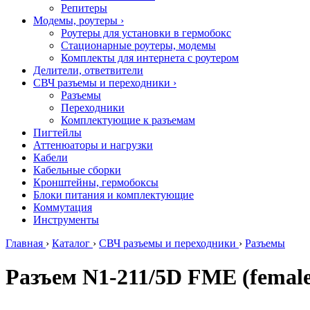
Репитеры
Модемы, роутеры
›
Роутеры для установки в гермобокс
Стационарные роутеры, модемы
Комплекты для интернета с роутером
Делители, ответвители
СВЧ разъемы и переходники
›
Разъемы
Переходники
Комплектующие к разъемам
Пигтейлы
Аттенюаторы и нагрузки
Кабели
Кабельные сборки
Кронштейны, гермобоксы
Блоки питания и комплектующие
Коммутация
Инструменты
Главная
›
Каталог
›
СВЧ разъемы и переходники
›
Разъемы
Разъем N1-211/5D FME (femal