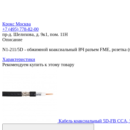
Крокс Москва
+7 (495) 778-82-00
пр-д. Шелихова, д. 9к1, пом. 11Н
Описание
N1-211/5D - обжимной коаксиальный ВЧ разъем FME, розетка (
Характеристики
Рекомендуем купить к этому товару
Кабель коаксиальный 5D-FB CCA,