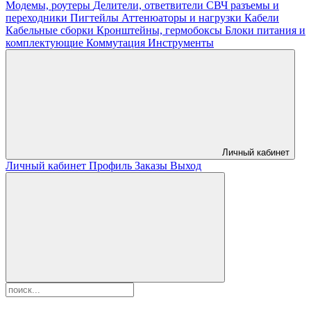
Модемы, роутеры
Делители, ответвители
СВЧ разъемы и
переходники
Пигтейлы
Аттенюаторы и нагрузки
Кабели
Кабельные сборки
Кронштейны, гермобоксы
Блоки питания и
комплектующие
Коммутация
Инструменты
Личный кабинет
Личный кабинет
Профиль
Заказы
Выход