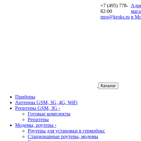
+7 (495) 778-
Aдр
82-00
мага
mos@kroks.ru
в Мо
Каталог
Приборы
Антенны GSM, 3G, 4G, WiFi
Репитеры GSM, 3G
›
Готовые комплекты
Репитеры
Модемы, роутеры
›
Роутеры для установки в гермобокс
Стационарные роутеры, модемы