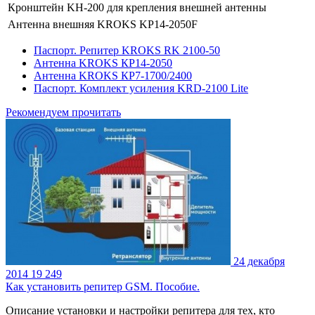
Кронштейн KH-200 для крепления внешней антенны
Антенна внешняя KROKS KP14-2050F
Паспорт. Репитер KROKS RK 2100-50
Антенна KROKS КР14-2050
Антенна KROKS КР7-1700/2400
Паспорт. Комплект усиления KRD-2100 Lite
Рекомендуем прочитать
24 декабря
2014
19 249
Как установить репитер GSM. Пособие.
Описание установки и настройки репитера для тех, кто