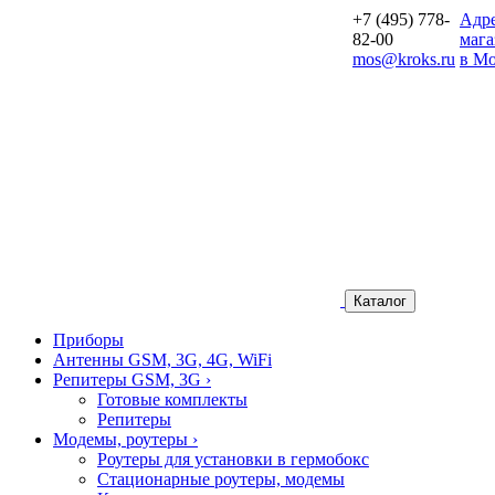
+7 (495) 778-
Aдр
82-00
мага
mos@kroks.ru
в Мо
Каталог
Приборы
Антенны GSM, 3G, 4G, WiFi
Репитеры GSM, 3G
›
Готовые комплекты
Репитеры
Модемы, роутеры
›
Роутеры для установки в гермобокс
Стационарные роутеры, модемы