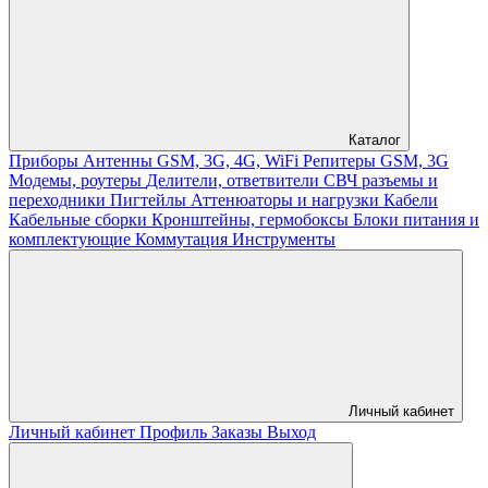
Каталог
Приборы
Антенны GSM, 3G, 4G, WiFi
Репитеры GSM, 3G
Модемы, роутеры
Делители, ответвители
СВЧ разъемы и
переходники
Пигтейлы
Аттенюаторы и нагрузки
Кабели
Кабельные сборки
Кронштейны, гермобоксы
Блоки питания и
комплектующие
Коммутация
Инструменты
Личный кабинет
Личный кабинет
Профиль
Заказы
Выход