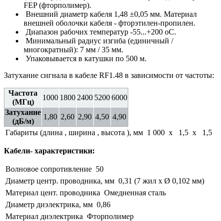
FEP (фторполимер).
Внешний диаметр кабеля 1,48 ±0,05 мм. Материал
внешней оболочки кабеля - фторэтилен-пропилен.
Диапазон рабочих температур -55...+200 оС.
Минимальный радиус изгиба (единичный /
многократный): 7 мм / 35 мм.
Упаковывается в катушки по 500 м.
Затухание сигнала в кабеле RF1.48 в зависимости от частоты:
Частота
1000
1800
2400
5200
6000
(МГц)
Затухание
1,80
2,60
2,90
4,50
4,90
(дБ/м)
Габариты (длина , ширина , высота ), мм
1 000 x 1,5 x 1,5
Кабели- характеристики:
Волновое сопротивление
50
Диаметр центр. проводника, мм
0,31 (7 жил x Ø 0,102 мм)
Материал цент. проводника
Омедненная сталь
Диаметр диэлектрика, мм
0,86
Материал диэлектрика
Фторполимер