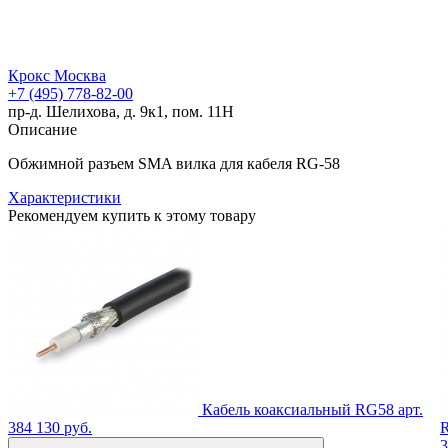
Крокс Москва
+7 (495) 778-82-00
пр-д. Шелихова, д. 9к1, пом. 11Н
Описание
Обжимной разъем SMA вилка для кабеля RG-58
Характеристики
Рекомендуем купить к этому товару
Кабель коаксиальный RG58
арт.
384
130 руб.
R
3