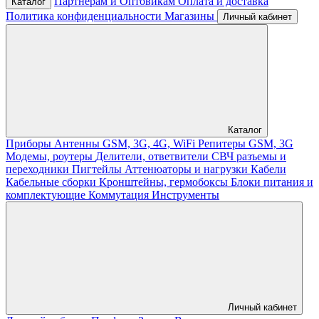
Партнерам и Оптовикам
Оплата и доставка
Каталог
Политика конфиденциальности
Магазины
Личный кабинет
Каталог
Приборы
Антенны GSM, 3G, 4G, WiFi
Репитеры GSM, 3G
Модемы, роутеры
Делители, ответвители
СВЧ разъемы и
переходники
Пигтейлы
Аттенюаторы и нагрузки
Кабели
Кабельные сборки
Кронштейны, гермобоксы
Блоки питания и
комплектующие
Коммутация
Инструменты
Личный кабинет