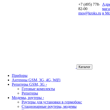
+7 (495) 778-
Aдр
82-00
мага
mos@kroks.ru
в Мо
Каталог
Приборы
Антенны GSM, 3G, 4G, WiFi
Репитеры GSM, 3G
›
Готовые комплекты
Репитеры
Модемы, роутеры
›
Роутеры для установки в гермобокс
Стационарные роутеры, модемы