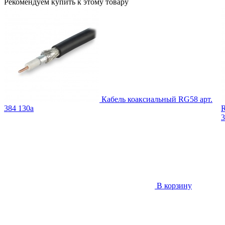
Рекомендуем купить к этому товару
Кабель коаксиальный RG58
арт.
384
130
a
R
3
В корзину