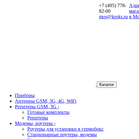
+7 (495) 778-
Aдр
82-00
мага
mos@kroks.ru
в Мо
Каталог
Приборы
Антенны GSM, 3G, 4G, WiFi
Репитеры GSM, 3G
›
Готовые комплекты
Репитеры
Модемы, роутеры
›
Роутеры для установки в гермобокс
Стационарные роутеры, модемы