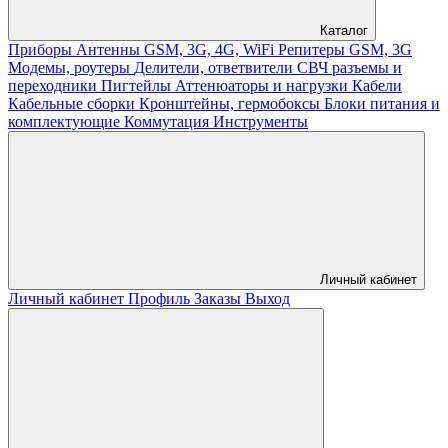
Каталог
Приборы
Антенны GSM, 3G, 4G, WiFi
Репитеры GSM, 3G
Модемы, роутеры
Делители, ответвители
СВЧ разъемы и
переходники
Пигтейлы
Аттенюаторы и нагрузки
Кабели
Кабельные сборки
Кронштейны, гермобоксы
Блоки питания и
комплектующие
Коммутация
Инструменты
Личный кабинет
Личный кабинет
Профиль
Заказы
Выход