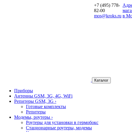
+7 (495) 778-
Aдр
82-00
мага
mos@kroks.ru
в Мо
Каталог
Приборы
Антенны GSM, 3G, 4G, WiFi
Репитеры GSM, 3G
›
Готовые комплекты
Репитеры
Модемы, роутеры
›
Роутеры для установки в гермобокс
Стационарные роутеры, модемы