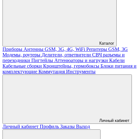
Каталог
Приборы
Антенны GSM, 3G, 4G, WiFi
Репитеры GSM, 3G
Модемы, роутеры
Делители, ответвители
СВЧ разъемы и
переходники
Пигтейлы
Аттенюаторы и нагрузки
Кабели
Кабельные сборки
Кронштейны, гермобоксы
Блоки питания и
комплектующие
Коммутация
Инструменты
Личный кабинет
Личный кабинет
Профиль
Заказы
Выход