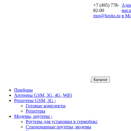
+7 (495) 778-
Aдр
82-00
мага
mos@kroks.ru
в Мо
Каталог
Приборы
Антенны GSM, 3G, 4G, WiFi
Репитеры GSM, 3G
›
Готовые комплекты
Репитеры
Модемы, роутеры
›
Роутеры для установки в гермобокс
Стационарные роутеры, модемы