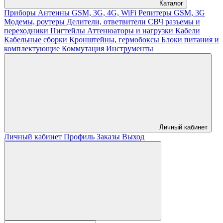
Каталог
Приборы
Антенны GSM, 3G, 4G, WiFi
Репитеры GSM, 3G
Модемы, роутеры
Делители, ответвители
СВЧ разъемы и
переходники
Пигтейлы
Аттенюаторы и нагрузки
Кабели
Кабельные сборки
Кронштейны, гермобоксы
Блоки питания и
комплектующие
Коммутация
Инструменты
Личный кабинет
Личный кабинет
Профиль
Заказы
Выход