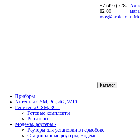
+7 (495) 778-
Aдр
82-00
мага
mos@kroks.ru
в Мо
Каталог
Приборы
Антенны GSM, 3G, 4G, WiFi
Репитеры GSM, 3G
›
Готовые комплекты
Репитеры
Модемы, роутеры
›
Роутеры для установки в гермобокс
Стационарные роутеры, модемы