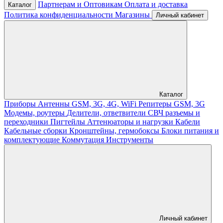
Партнерам и Оптовикам
Оплата и доставка
Каталог
Политика конфиденциальности
Магазины
Личный кабинет
Каталог
Приборы
Антенны GSM, 3G, 4G, WiFi
Репитеры GSM, 3G
Модемы, роутеры
Делители, ответвители
СВЧ разъемы и
переходники
Пигтейлы
Аттенюаторы и нагрузки
Кабели
Кабельные сборки
Кронштейны, гермобоксы
Блоки питания и
комплектующие
Коммутация
Инструменты
Личный кабинет