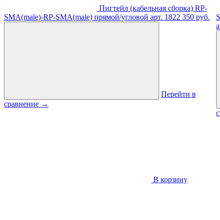
Пигтейл (кабельная сборка) RP-
SMA(male)-RP-SMA(male) прямой/угловой
арт. 1822
350 руб.
S
а
Перейти в
сравнение
→
В корзину