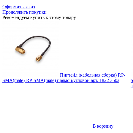
Оформить заказ
Продолжить покупки
Рекомендуем купить к этому товару
Пигтейл (кабельная сборка) RP-
SMA(male)-RP-SMA(male) прямой/угловой
арт. 1822
350
a
S
а
В корзину