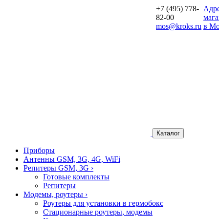
+7 (495) 778-
Aдр
82-00
мага
mos@kroks.ru
в Мо
Каталог
Приборы
Антенны GSM, 3G, 4G, WiFi
Репитеры GSM, 3G
›
Готовые комплекты
Репитеры
Модемы, роутеры
›
Роутеры для установки в гермобокс
Стационарные роутеры, модемы