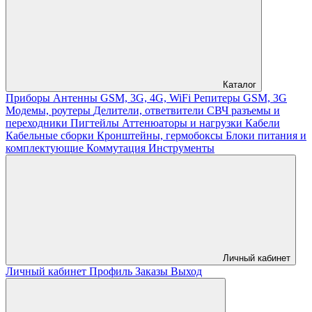
Каталог
Приборы
Антенны GSM, 3G, 4G, WiFi
Репитеры GSM, 3G
Модемы, роутеры
Делители, ответвители
СВЧ разъемы и
переходники
Пигтейлы
Аттенюаторы и нагрузки
Кабели
Кабельные сборки
Кронштейны, гермобоксы
Блоки питания и
комплектующие
Коммутация
Инструменты
Личный кабинет
Личный кабинет
Профиль
Заказы
Выход