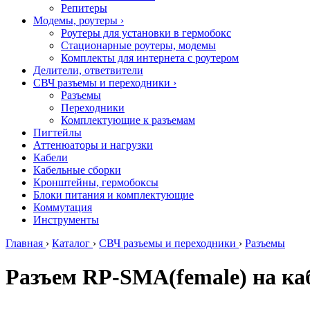
Репитеры
Модемы, роутеры
›
Роутеры для установки в гермобокс
Стационарные роутеры, модемы
Комплекты для интернета с роутером
Делители, ответвители
СВЧ разъемы и переходники
›
Разъемы
Переходники
Комплектующие к разъемам
Пигтейлы
Аттенюаторы и нагрузки
Кабели
Кабельные сборки
Кронштейны, гермобоксы
Блоки питания и комплектующие
Коммутация
Инструменты
Главная
›
Каталог
›
СВЧ разъемы и переходники
›
Разъемы
Разъем RP-SMA(female) на ка