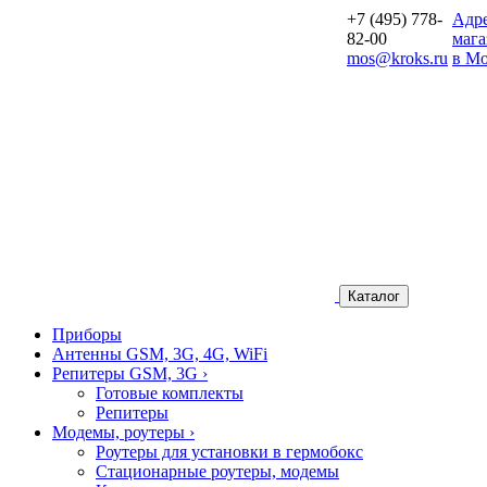
+7 (495) 778-
Aдр
82-00
мага
mos@kroks.ru
в Мо
Каталог
Приборы
Антенны GSM, 3G, 4G, WiFi
Репитеры GSM, 3G
›
Готовые комплекты
Репитеры
Модемы, роутеры
›
Роутеры для установки в гермобокс
Стационарные роутеры, модемы