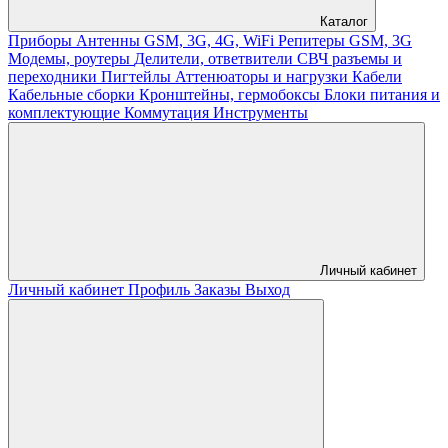
Каталог
Приборы
Антенны GSM, 3G, 4G, WiFi
Репитеры GSM, 3G
Модемы, роутеры
Делители, ответвители
СВЧ разъемы и
переходники
Пигтейлы
Аттенюаторы и нагрузки
Кабели
Кабельные сборки
Кронштейны, гермобоксы
Блоки питания и
комплектующие
Коммутация
Инструменты
Личный кабинет
Личный кабинет
Профиль
Заказы
Выход