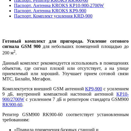
Паспорт. Репитер KROKS RK900-60
Паспорт. Антенна KROKS KP10-900-2700W
Паспорт. Антенна KROKS KP9-900
Паспорт. Комплект усиления KRD-900
Готовый комплект для пригорода. Усиление сотового
сигнала GSM 900
для небольших помещений площадью до
2
200 м
.
Данный комплект рекомендуется использовать в помещениях
объектов, где сигнал плохой или отсутствует, а на улице
приемлемый или хороший. Улучшает прием сотовой связи
МТС, Билайн, Мегафон.
Комплектуется внешней GSM антенной
KP9-900
с усилением
9 дБ, внутренней компактной настенной антенной
KP10-
900/2700W
с усилением 7 дБ и репитером стандарта GSM900
RK900-60
.
Репитер
GSM900
RK900-60
соответствует установленным
требованиям:
«Правила применения базовых станций и