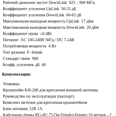
Рабочий диапазон частот DownLink
925 – 960 МГц
Коэффициент усиления UpLink
50-55 дБ
Коэффициент усиления DownLink
60-65 дБ
Максимальная выходная мощность UpLink
17 дБм
Максимальная выходная мощность DownLink
20 дБм
Коэффициент шума
≤6 dBi
Питание
AC 100-240В 50Гц / DC 7-24В
Потребляемая мощность
4 Вт
Тип разъема
F- female
Стандарт связи
900
Коэфф. усиления, дБ
60
Комплектация:
Упаковка
Кронштейн KH-200 для крепления внешней антенны
Руководство по эксплуатации (паспорт)
Комплект метизов для крепления кронштейнов
Блок питания, 12В 1А
Кабельная сборка RG-6U 75 Ом F(male)-F(male) 10 метров - 2