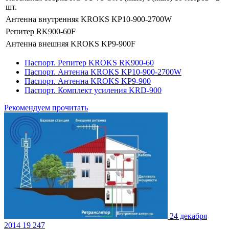
шт.
Антенна внутренняя KROKS KP10-900-2700W
Репитер RK900-60F
Антенна внешняя KROKS KP9-900F
Паспорт. Репитер KROKS RK900-60
Паспорт. Антенна KROKS KP10-900-2700W
Паспорт. Антенна KROKS KP9-900
Паспорт. Комплект усиления KRD-900
Рекомендуем прочитать
24 декабря
2014
19 247