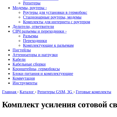
Репитеры
Модемы, роутеры
›
Роутеры для установки в гермобокс
Стационарные роутеры, модемы
Комплекты для интернета с роутером
Делители, ответвители
СВЧ разъемы и переходники
›
Разъемы
Переходники
Комплектующие к разъемам
Пигтейлы
Аттенюаторы и нагрузки
Кабели
Кабельные сборки
Кронштейны, гермобоксы
Блоки питания и комплектующие
Коммутация
Инструменты
Главная
›
Каталог
›
Репитеры GSM, 3G
›
Готовые комплекты
Комплект усиления сотовой с