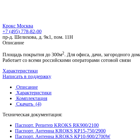
Крокс Москва
+7 (495) 778-82-00
пр-д. Шелихова, д. 9к1, пом. 11Н
Описание
2
Площадь покрытия до 300м
. Для офиса, дачи, загородного дом
Работает со всеми российскими операторами сотовой связи
Характеристики
Написать в поддержку
Описание
Характеристики
Комплектация
Скачать
(4)
Техническая документация:
Паспорт. Репитер KROKS RK900/2100
Паспорт. Антенна KROKS КР15-750/2900
Паспорт. Антенна KROKS КР10-900/2700W