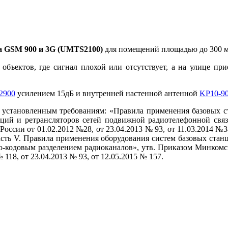
та GSM 900 и 3G (UMTS2100)
для помещений площадью до 300 
объектов, где сигнал плохой или отсутствует, а на улице п
2900
усилением 15дБ и внутренней настенной антенной
KP10-9
т установленным требованиям: «Правила применения базовых 
анций и ретрансляторов сетей подвижной радиотелефонной св
 России от 01.02.2012 №28, от 23.04.2013 № 93, от 11.03.2014 №
асть V. Правила применения оборудования систем базовых стан
-кодовым разделением радиоканалов», утв. Приказом Минкомсв
 118, от 23.04.2013 № 93, от 12.05.2015 № 157.