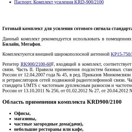
Паспорт. Комплект усиления KRD-900/2100
Готовый комплект для усиления сотового сигнала стандар
Данный комплект рекомендуется использовать в помещениях 
Билайн, Мегафон
.
Комплектуются внешней широкополосной антенной
KP15-750/
Репитер
RK900/2100-60
F, входящий в комплект, с
оответствуе
связи. Часть II. Правила применения подсистем базовых ст
России от 12.04.2007 года № 45, в ред. Приказов Минкомсвязи
и ретрансляторов сетей подвижной радиотелефонной связи. Ч
стандарта UMTS с частотным дуплексным разносом и частотно
России от 13.10.2011 № 256, от 01.02.2012 № 27, от 20.04.2012 №
Область применения комплекта KRD900/2100
Офисы,
магазины,
частные загородные дома(дачи),
небольшие рестораны или кафе,