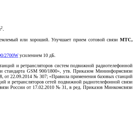
2
м
.
риемлемый или хороший. Улучшает прием сотовой связи
МТС,
00/2700W
усилением 10 дБ.
станций и ретрансляторов систем подвижной радиотелефонной
язи стандарта GSM 900/1800», утв. Приказом Мининформсвязи
38, от 22.09.2014 № 307; «Правила применения базовых станций
ций и ретрансляторов сетей подвижной радиотелефонной связи
язи России от 17.02.2010 № 31, в ред. Приказов Минкомсвязи