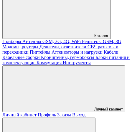
Каталог
Приборы
Антенны GSM, 3G, 4G, WiFi
Репитеры GSM, 3G
Модемы, роутеры
Делители, ответвители
СВЧ разъемы и
переходники
Пигтейлы
Аттенюаторы и нагрузки
Кабели
Кабельные сборки
Кронштейны, гермобоксы
Блоки питания и
комплектующие
Коммутация
Инструменты
Личный кабинет
Личный кабинет
Профиль
Заказы
Выход