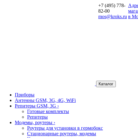
+7 (495) 778-
Aдр
82-00
мага
mos@kroks.ru
в Мо
Каталог
Приборы
Антенны GSM, 3G, 4G, WiFi
Репитеры GSM, 3G
›
Готовые комплекты
Репитеры
Модемы, роутеры
›
Роутеры для установки в гермобокс
Стационарные роутеры, модемы