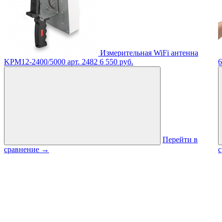
Измерительная WiFi антенна
KPM12-2400/5000
арт. 2482
6 550 руб.
6
Перейти в
сравнение
→