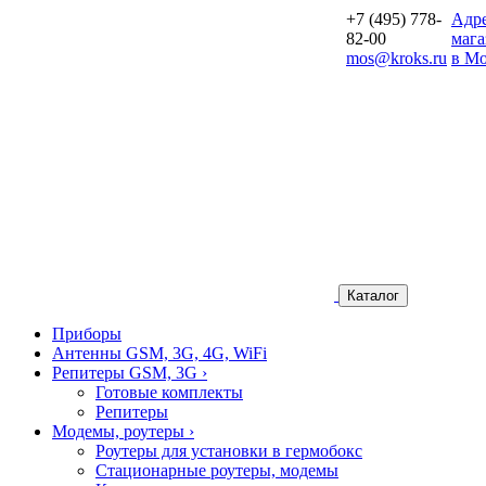
+7 (495) 778-
Aдр
82-00
мага
mos@kroks.ru
в Мо
Каталог
Приборы
Антенны GSM, 3G, 4G, WiFi
Репитеры GSM, 3G
›
Готовые комплекты
Репитеры
Модемы, роутеры
›
Роутеры для установки в гермобокс
Стационарные роутеры, модемы