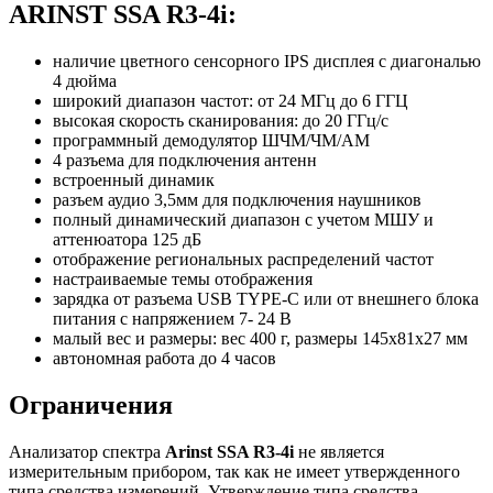
ARINST SSA R3-4i:
наличие цветного сенсорного IPS дисплея с диагональю
4 дюйма
широкий диапазон частот: от 24 МГц до 6 ГГЦ
высокая скорость сканирования: до 20 ГГц/с
программный демодулятор ШЧМ/ЧМ/АМ
4 разъема для подключения антенн
встроенный динамик
разъем аудио 3,5мм для подключения наушников
полный динамический диапазон с учетом МШУ и
аттенюатора 125 дБ
отображение региональных распределений частот
настраиваемые темы отображения
зарядка от разъема USB TYPE-C или от внешнего блока
питания с напряжением 7- 24 В
малый вес и размеры: вес 400 г, размеры 145х81х27 мм
автономная работа до 4 часов
Ограничения
Анализатор спектра
Arinst SSA R3-4i
не является
измерительным прибором, так как не имеет утвержденного
типа средства измерений. Утверждение типа средства