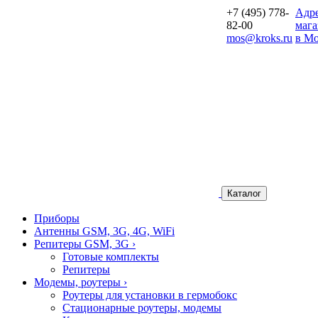
+7 (495) 778-
Aдр
82-00
мага
mos@kroks.ru
в Мо
Каталог
Приборы
Антенны GSM, 3G, 4G, WiFi
Репитеры GSM, 3G
›
Готовые комплекты
Репитеры
Модемы, роутеры
›
Роутеры для установки в гермобокс
Стационарные роутеры, модемы