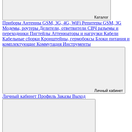
Каталог
Приборы
Антенны GSM, 3G, 4G, WiFi
Репитеры GSM, 3G
Модемы, роутеры
Делители, ответвители
СВЧ разъемы и
переходники
Пигтейлы
Аттенюаторы и нагрузки
Кабели
Кабельные сборки
Кронштейны, гермобоксы
Блоки питания и
комплектующие
Коммутация
Инструменты
Личный кабинет
Личный кабинет
Профиль
Заказы
Выход