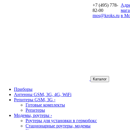
+7 (495) 778-
Aдр
82-00
мага
mos@kroks.ru
в Мо
Каталог
Приборы
Антенны GSM, 3G, 4G, WiFi
Репитеры GSM, 3G
›
Готовые комплекты
Репитеры
Модемы, роутеры
›
Роутеры для установки в гермобокс
Стационарные роутеры, модемы