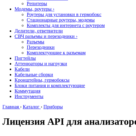
Репитеры
Модемы, роутеры
›
Роутеры для установки в гермобокс
Стационарные роутеры, модемы
Комплекты для интернета с роутером
Делители, ответвители
СВЧ разъемы и переходники
›
Разъемы
Переходники
Комплектующие к разъемам
Пигтейлы
Аттенюаторы и нагрузки
Кабели
Кабельные сборки
Кронштейны, гермобоксы
Блоки питания и комплектующие
Коммутация
Инструменты
Главная
›
Каталог
›
Приборы
Лицензия API для анализаторо