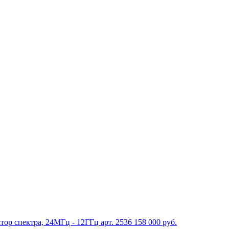
тор спектра, 24МГц - 12ГГц
арт. 2536
158 000 руб.