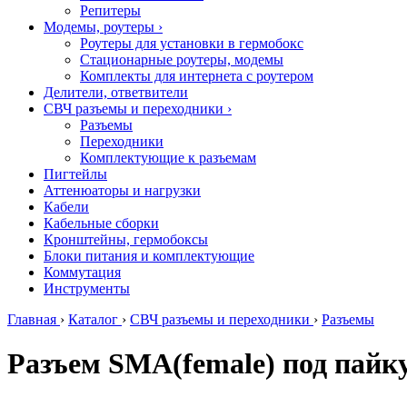
Репитеры
Модемы, роутеры
›
Роутеры для установки в гермобокс
Стационарные роутеры, модемы
Комплекты для интернета с роутером
Делители, ответвители
СВЧ разъемы и переходники
›
Разъемы
Переходники
Комплектующие к разъемам
Пигтейлы
Аттенюаторы и нагрузки
Кабели
Кабельные сборки
Кронштейны, гермобоксы
Блоки питания и комплектующие
Коммутация
Инструменты
Главная
›
Каталог
›
СВЧ разъемы и переходники
›
Разъемы
Разъем SМА(female) под пайк