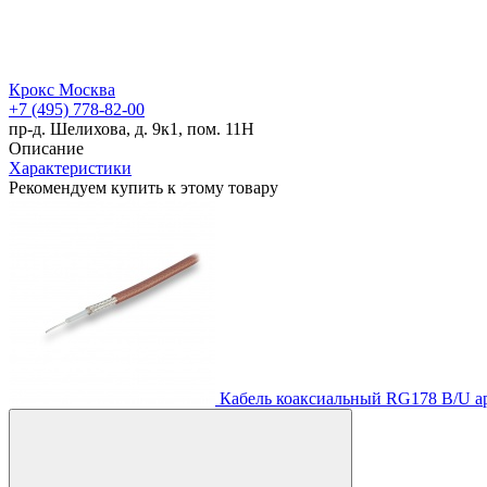
Крокс Москва
+7 (495) 778-82-00
пр-д. Шелихова, д. 9к1, пом. 11Н
Описание
Характеристики
Рекомендуем купить к этому товару
Кабель коаксиальный RG178 B/U
а