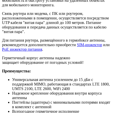
мобильность и быстроту установки на удаленных объектах
для мобильного мониторинга.
Связь роутера или модема, с ПК или роутером,
расположенными в помещении, осуществляется посредством
UTP кабеля "витая пара" длиной до 100 метров. Питание
оборудования и передача данных осуществляется по кабелю
"витая пара".
Для питания роутера, размещённого в гермобоксе антенны,
рекомендуется дополнительно приобрести
SIM-инжектор
или
PoE инжектор питания
.
Герметичный корпус антенны
надежно
защищает оборудование от погодных условий!
Преимущества:
Универсальная антенна усилением до 15 дБи с
поддержкой MIMO, работающая в стандартах LTE 1800,
UMTS 2100, LTE 2600, WiFi 2400
Надежное крепление оборудования внутри корпуса
антенны
Пигтейлы (адаптеры) с минимальными потерями входят
в комплект с антенной
Всепогодное герметичное исполнение