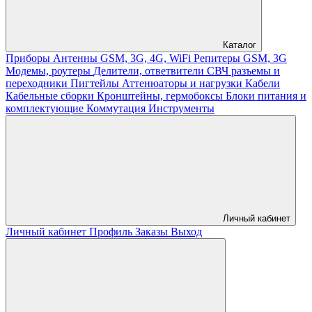
Каталог
Приборы
Антенны GSM, 3G, 4G, WiFi
Репитеры GSM, 3G
Модемы, роутеры
Делители, ответвители
СВЧ разъемы и
переходники
Пигтейлы
Аттенюаторы и нагрузки
Кабели
Кабельные сборки
Кронштейны, гермобоксы
Блоки питания и
комплектующие
Коммутация
Инструменты
Личный кабинет
Личный кабинет
Профиль
Заказы
Выход