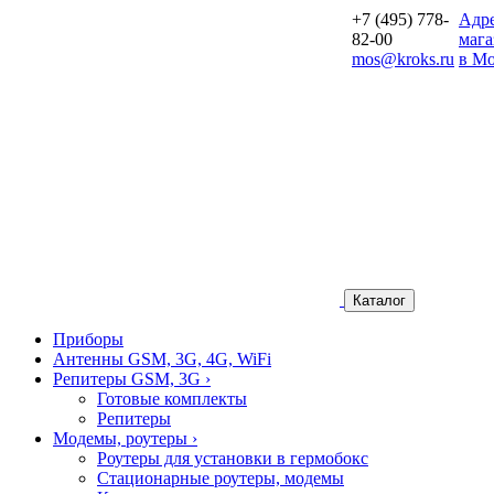
+7 (495) 778-
Aдр
82-00
мага
mos@kroks.ru
в Мо
Каталог
Приборы
Антенны GSM, 3G, 4G, WiFi
Репитеры GSM, 3G
›
Готовые комплекты
Репитеры
Модемы, роутеры
›
Роутеры для установки в гермобокс
Стационарные роутеры, модемы