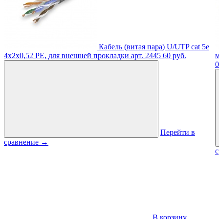
Кабель (витая пара) U/UTP cat 5e
4х2х0,52 PE, для внешней прокладки
арт. 2445
60 руб.
м
0
Перейти в
сравнение
→
В корзину