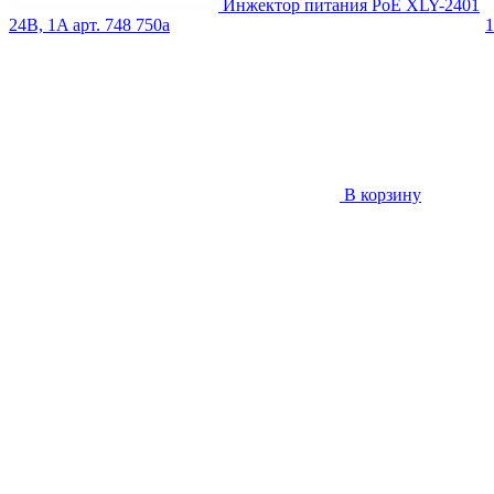
Инжектор питания PoE XLY-2401
24В, 1A
арт. 748
750
a
1
В корзину