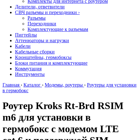
Комплекты для интернета с роутером
Делители, ответвители
СВЧ разъемы и переходники
›
Разъемы
Переходники
Комплектующие к разъемам
Пигтейлы
Аттенюаторы и нагрузки
Кабели
Кабельные сборки
Кронштейны, гермобоксы
Блоки питания и комплектующие
Коммутация
Инструменты
Главная
›
Каталог
›
Модемы, роутеры
›
Роутеры для установки
в гермобокс
Роутер Kroks Rt-Brd RSIM
m6 для установки в
гермобокс с модемом LTE