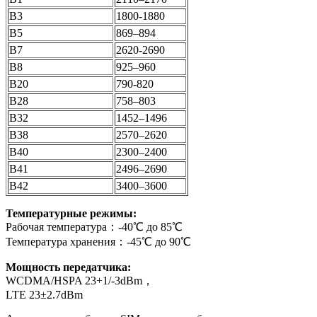
B3
1800-1880
B5
869–894
B7
2620-2690
B8
925–960
B20
790-820
B28
758–803
B32
1452–1496
B38
2570–2620
B40
2300–2400
B41
2496–2690
B42
3400–3600
Температурные режимы:
Рабочая температура：-40℃ до 85℃
Температура хранения：-45℃ до 90℃
Мощность передатчика:
WCDMA/HSPA 23+1/-3dBm，
LTE 23±2.7dBm