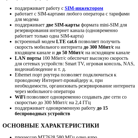
поддерживает работу с
SIM-инжектором
работает с SIM-картами любого оператора с тарифами
для модема
поддерживает
две SIM-карты
формата mini-SIM для
резервирования интернет канала (одновременно
работает только одна SIM-карта)
встроенный модем
LTE cat.6
позволяет получить
скорость мобильного интернета
до 300 Мбит/c
на
входящем канале и
до 50 Мбит/c
на исходящем канале
LAN порты
100 Мбит/c обеспечат высокую скорость
для сетевых устройств:
Smart TV, игровая консоль, NAS,
видеонаблюдение и т. д.
Ethernet порт роутера позволяет подключиться к
проводному Интернет-провайдеру и, при
необходимости, организовать резервирование интернета
через мобильного оператора
WiFi
позволяют одновременно
создавать две сети со
скоростью до 300 Мбит/с на 2,4 ГГц
поддерживает одновременную работу
до 15
беспроводных устройств
ОСНОВНЫЕ ХАРАКТЕРИСТИКИ
процессор MT7628 580 МГц одно ядро