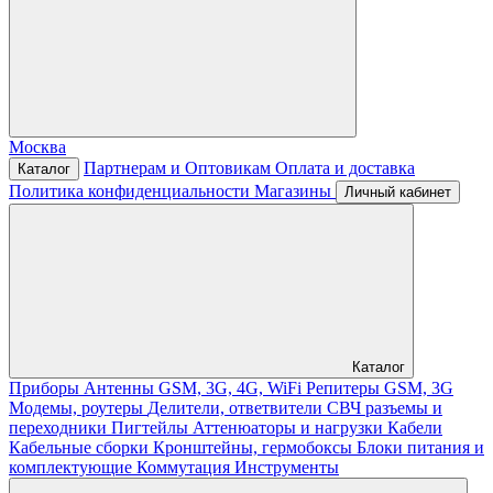
Москва
Партнерам и Оптовикам
Оплата и доставка
Каталог
Политика конфиденциальности
Магазины
Личный кабинет
Каталог
Приборы
Антенны GSM, 3G, 4G, WiFi
Репитеры GSM, 3G
Модемы, роутеры
Делители, ответвители
СВЧ разъемы и
переходники
Пигтейлы
Аттенюаторы и нагрузки
Кабели
Кабельные сборки
Кронштейны, гермобоксы
Блоки питания и
комплектующие
Коммутация
Инструменты