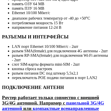
память ОЗУ 64 MB
память ПЗУ 16 MB
Ethernet 10/100 Мбит/c
о
диапазон рабочих температур от -40 до +50
С
потребляемая мощность 15 Вт
напряжение питания 12-24 В
РАЗЪЕМЫ И ИНТЕРФЕЙСЫ
LAN порт Ethernet 10/100 Мбит/с - 2шт
разъем SMA(female) для подключения 4G антенны - 2шт
разъем RP-SMA(female) для подключения Wi-Fi антенны
- 2шт
слот SIM-карты формата mini-SIM - 2шт
кнопка сброса настроек
разъем питания DC под штекер 5,5х2,1
переключатель POE подачи питания в порт LAN2
ПОДКЛЮЧЕНИЕ АНТЕНН
Роутер работает только совместно с внешней
3G/4G антенной. Например с
панельной 3G/4G
антенной
или
компактные всенаправленные