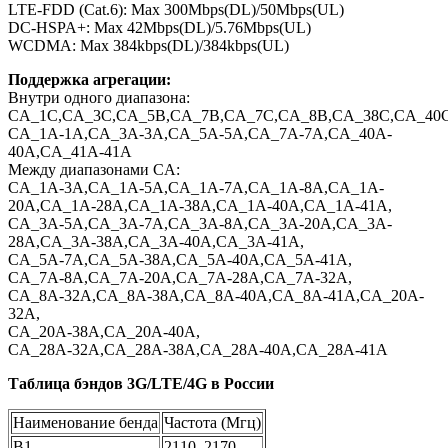
LTE-FDD (Cat.6): Max 300Mbps(DL)/50Mbps(UL)
DC-HSPA+: Max 42Mbps(DL)/5.76Mbps(UL)
WCDMA: Max 384kbps(DL)/384kbps(UL)
Поддержка агрегации:
Внутри одного диапазона:
CA_1C,CA_3C,CA_5B,CA_7B,CA_7C,CA_8B,CA_38C,CA_40
CA_1A-1A,CA_3A-3A,CA_5A-5A,CA_7A-7A,CA_40A-
40A,CA_41A-41A
Между диапазонами CA:
CA_1A-3A,CA_1A-5A,CA_1A-7A,CA_1A-8A,CA_1A-
20A,CA_1A-28A,CA_1A-38A,CA_1A-40A,CA_1A-41A,
CA_3A-5A,CA_3A-7A,CA_3A-8A,CA_3A-20A,CA_3A-
28A,CA_3A-38A,CA_3A-40A,CA_3A-41A,
CA_5A-7A,CA_5A-38A,CA_5A-40A,CA_5A-41A,
CA_7A-8A,CA_7A-20A,CA_7A-28A,CA_7A-32A,
CA_8A-32A,CA_8A-38A,CA_8A-40A,CA_8A-41A,CA_20A-
32A,
CA_20A-38A,CA_20A-40A,
CA_28A-32A,CA_28A-38A,CA_28A-40A,CA_28A-41A
Таблица бэндов 3G/LTE/4G в России
Наименование бенда
Частота (Мгц)
B1
2110–2170