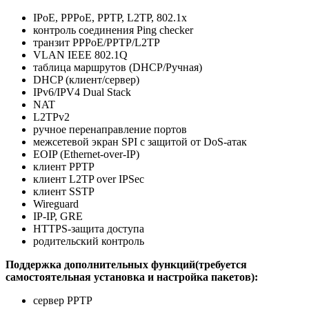
IPoE, PPPoE, PPTP, L2TP, 802.1x
контроль соединения Ping checker
транзит PPPoE/PPTP/L2TP
VLAN IEEE 802.1Q
таблица маршрутов (DHCP/Ручная)
DHCP (клиент/сервер)
IPv6/IPV4 Dual Stack
NAT
L2TPv2
ручное перенаправление портов
межсетевой экран SPI с защитой от DoS-атак
EOIP (Ethernet-over-IP)
клиент PPTP
клиент L2TP over IPSec
клиент SSTP
Wireguard
IP-IP, GRE
HTTPS-защита доступа
родительский контроль
Поддержка дополнительных функций(требуется
самостоятельная установка и настройка пакетов):
сервер PPTP