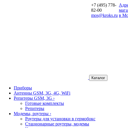
+7 (495) 778-
Aдр
82-00
мага
mos@kroks.ru
в Мо
Каталог
Приборы
Антенны GSM, 3G, 4G, WiFi
Репитеры GSM, 3G
›
Готовые комплекты
Репитеры
Модемы, роутеры
›
Роутеры для установки в гермобокс
Стационарные роутеры, модемы