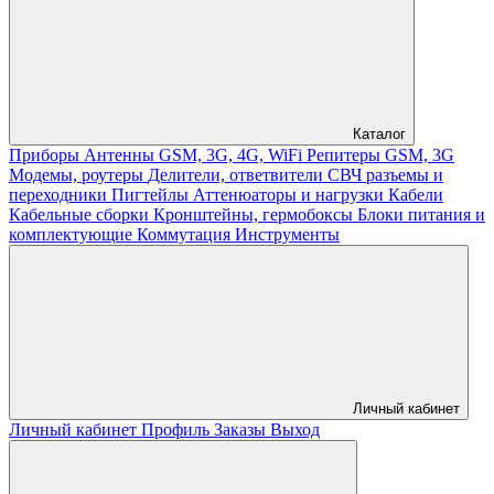
Каталог
Приборы
Антенны GSM, 3G, 4G, WiFi
Репитеры GSM, 3G
Модемы, роутеры
Делители, ответвители
СВЧ разъемы и
переходники
Пигтейлы
Аттенюаторы и нагрузки
Кабели
Кабельные сборки
Кронштейны, гермобоксы
Блоки питания и
комплектующие
Коммутация
Инструменты
Личный кабинет
Личный кабинет
Профиль
Заказы
Выход