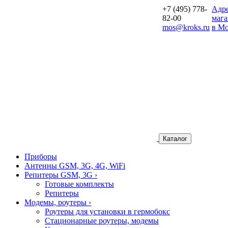
+7 (495) 778-
Aдр
82-00
мага
mos@kroks.ru
в Мо
Каталог
Приборы
Антенны GSM, 3G, 4G, WiFi
Репитеры GSM, 3G
›
Готовые комплекты
Репитеры
Модемы, роутеры
›
Роутеры для установки в гермобокс
Стационарные роутеры, модемы