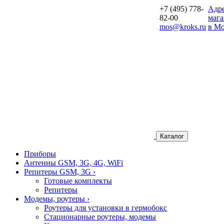
+7 (495) 778-
Aдр
82-00
мага
mos@kroks.ru
в Мо
Каталог
Приборы
Антенны GSM, 3G, 4G, WiFi
Репитеры GSM, 3G
›
Готовые комплекты
Репитеры
Модемы, роутеры
›
Роутеры для установки в гермобокс
Стационарные роутеры, модемы