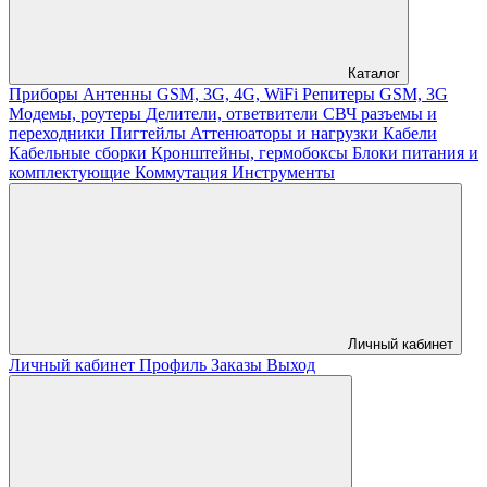
Каталог
Приборы
Антенны GSM, 3G, 4G, WiFi
Репитеры GSM, 3G
Модемы, роутеры
Делители, ответвители
СВЧ разъемы и
переходники
Пигтейлы
Аттенюаторы и нагрузки
Кабели
Кабельные сборки
Кронштейны, гермобоксы
Блоки питания и
комплектующие
Коммутация
Инструменты
Личный кабинет
Личный кабинет
Профиль
Заказы
Выход