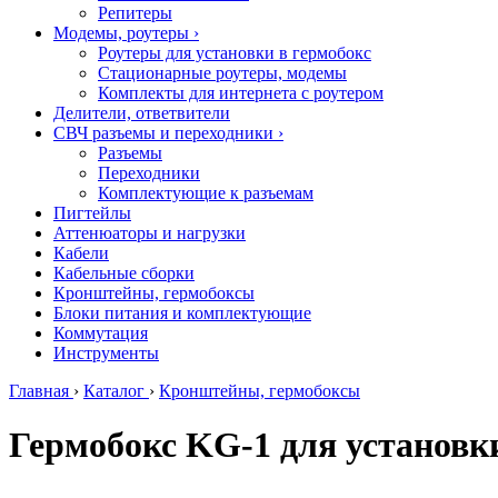
Репитеры
Модемы, роутеры
›
Роутеры для установки в гермобокс
Стационарные роутеры, модемы
Комплекты для интернета с роутером
Делители, ответвители
СВЧ разъемы и переходники
›
Разъемы
Переходники
Комплектующие к разъемам
Пигтейлы
Аттенюаторы и нагрузки
Кабели
Кабельные сборки
Кронштейны, гермобоксы
Блоки питания и комплектующие
Коммутация
Инструменты
Главная
›
Каталог
›
Кронштейны, гермобоксы
Гермобокс KG-1 для установк