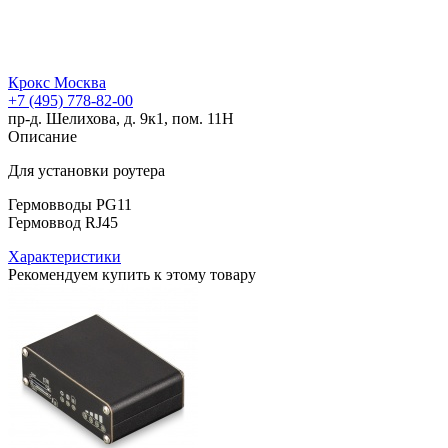
Крокс Москва
+7 (495) 778-82-00
пр-д. Шелихова, д. 9к1, пом. 11Н
Описание
Для установки роутера
Гермовводы PG11
Гермоввод RJ45
Характеристики
Рекомендуем купить к этому товару