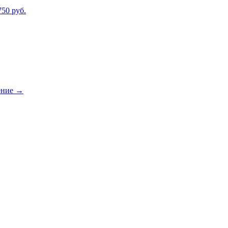
750 руб.
ение
→