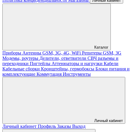
Политика конфиденциальности
Магазины
Личный кабинет
Каталог
Приборы
Антенны GSM, 3G, 4G, WiFi
Репитеры GSM, 3G
Модемы, роутеры
Делители, ответвители
СВЧ разъемы и
переходники
Пигтейлы
Аттенюаторы и нагрузки
Кабели
Кабельные сборки
Кронштейны, гермобоксы
Блоки питания и
комплектующие
Коммутация
Инструменты
Личный кабинет
Личный кабинет
Профиль
Заказы
Выход