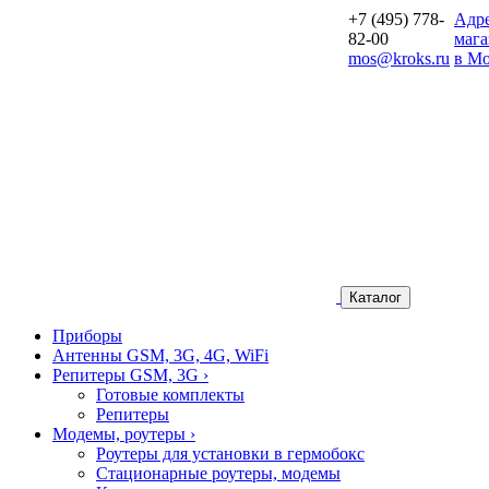
+7 (495) 778-
Aдр
82-00
мага
mos@kroks.ru
в Мо
Каталог
Приборы
Антенны GSM, 3G, 4G, WiFi
Репитеры GSM, 3G
›
Готовые комплекты
Репитеры
Модемы, роутеры
›
Роутеры для установки в гермобокс
Стационарные роутеры, модемы