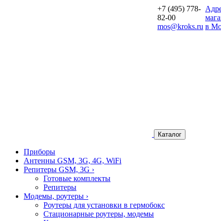
+7 (495) 778-
Aдр
82-00
мага
mos@kroks.ru
в Мо
Каталог
Приборы
Антенны GSM, 3G, 4G, WiFi
Репитеры GSM, 3G
›
Готовые комплекты
Репитеры
Модемы, роутеры
›
Роутеры для установки в гермобокс
Стационарные роутеры, модемы