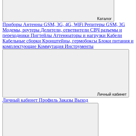
Каталог
Приборы
Антенны GSM, 3G, 4G, WiFi
Репитеры GSM, 3G
Модемы, роутеры
Делители, ответвители
СВЧ разъемы и
переходники
Пигтейлы
Аттенюаторы и нагрузки
Кабели
Кабельные сборки
Кронштейны, гермобоксы
Блоки питания и
комплектующие
Коммутация
Инструменты
Личный кабинет
Личный кабинет
Профиль
Заказы
Выход